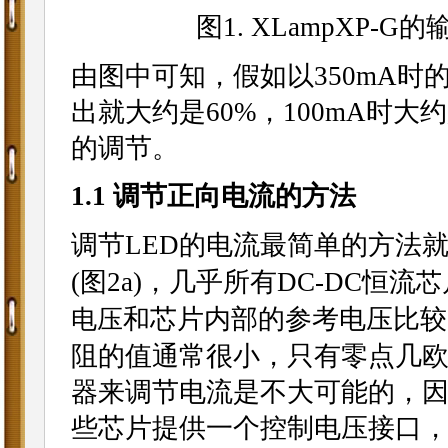
图1. XLampXP
由图中可知，假如以350mA时的
出就大约是60%，100mA时
的调节。
1.1 调节正向电流的方法
调节LED的电流最简单的方法就
(图2a)，几乎所有DC-DC恒流
芯
和芯片内部的参考电压比较
电压
阻的值通常很小，只有零点几
器来调节电流是不大可能的，
些芯片提供一个控制电压接口