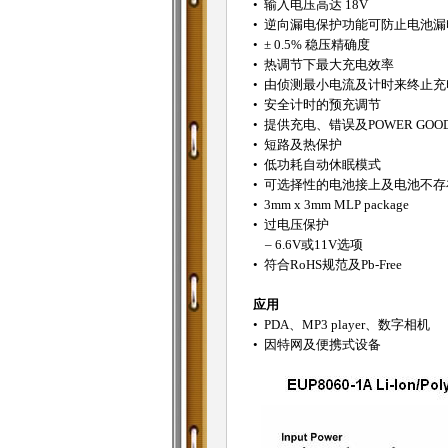
• 输入电压高达 18V
• 逆向漏电保护功能可防止电池漏
• ± 0.5% 稳压精确度
• 热调节下最大充电效率
• 由侦测最小电流及计时来终止充
• 安全计时的预充调节
• 提供充电、错误及POWER GO
• 短路及热保护
• 低功耗自动休眠模式
• 可选择性的电池接上及电池不存
• 3mm x 3mm MLP package
• 过电压保护
– 6.6V或11V选项
• 符合RoHS规范及Pb-Free
应用
• PDA、MP3 player、数字相机
• 因特网及便携式设备