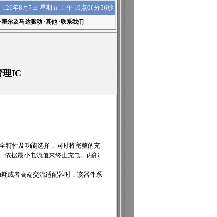
上午 10点00分56秒
是
126年8月7日 星期五
·
霍尔及马达驱动
·
其他
·
联系我们
理IC
种安全特性及功能选择，同时将完整的充
段。依据最小电流值来终止充电。内部
低功耗或者高端交流适配器时，该器件系