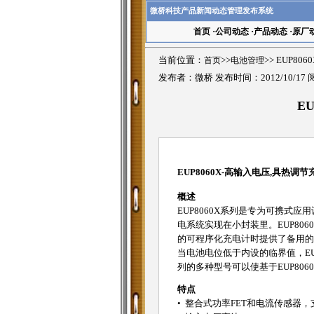
微桥科技产品新闻动态管理发布系统
首页
·
公司动态
·
产品动态
·
原厂
当前位置：
首页
>>
电池管理
>>
EUP80
发布者：微桥 发布时间：2012/10/17
E
EUP8060X-高输入电压,具热调
概述
EUP8060X系列是专为可携式
电系统实现在小封装里。EUP8
的可程序化充电计时提供了备用的
当电池电位低于内设的临界值，E
列的多种型号可以使基于EUP80
特点
• 整合式功率FET和电流传感器，