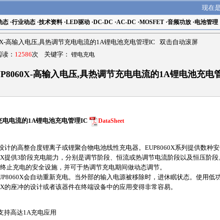
现在
动态
·
行业动态
·
技术资料
·
LED驱动
·
DC-DC
·
AC-DC
·
MOSFET
·
音频功放
·
电池管理
60X-高输入电压,具热调节充电电流的1A锂电池充电管理IC 双击自动滚屏
 阅读：
12586
次 关键字：
锂电充电
UP8060X-高输入电压,具热调节充电电流的1A锂电池充电管
节充电电流的1A锂电池充电管理IC
DataSheet
应用设计的高整合度锂离子或锂聚合物电池线性充电器。EUP8060X系列提供数
060X提供3阶段充电能力，分别是调节阶段、恒流或热调节电流阶段以及恒压阶
终止充电的安全设施，并可于热调节充电期间做动态调节。
UP8060X会自动重新充电。当外部的输入电源被移除时，进休眠状态。使用
60X的座冲的设计或者该器件在终端设备中的应用变得非常容易。
支持高达1A充电应用