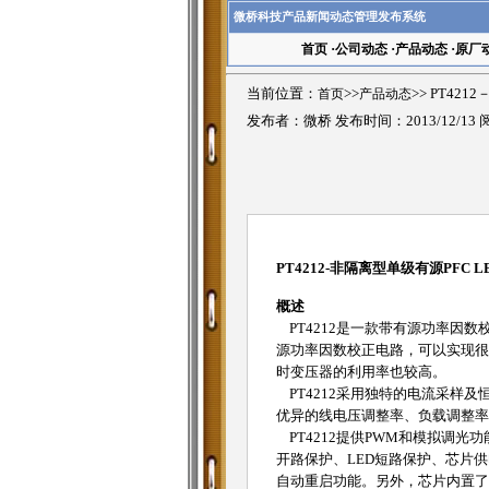
微桥科技产品新闻动态管理发布系统
首页
·
公司动态
·
产品动态
·
原厂
当前位置：
首页
>>
产品动态
>>
PT421
发布者：微桥 发布时间：2013/12/13
PT4212-非隔离型单级有源PFC 
概述
PT4212是一款带有源功率因数校
源功率因数校正电路，可以实现很
时变压器的利用率也较高。
PT4212采用独特的电流采样
优异的线电压调整率、负载调整率
PT4212提供PWM和模拟调光功
开路保护、LED短路保护、芯片
自动重启功能。另外，芯片内置了