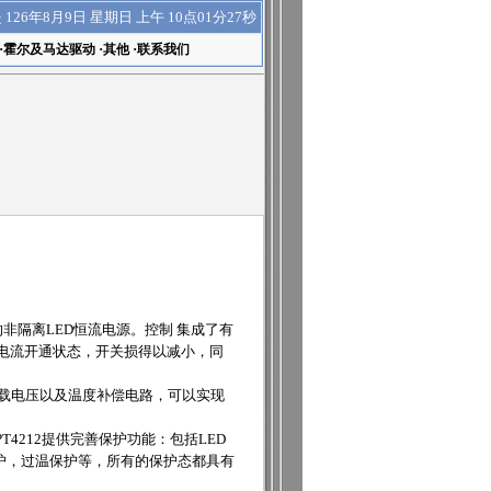
上午 10点01分28秒
是
126年8月9日 星期日
·
霍尔及马达驱动
·
其他
·
联系我们
 的非隔离LED恒流电源。控制 集成了有
电流开通状态，开关损得以减小，同
负载电压以及温度补偿电路，可以实现
T4212提供完善保护功能：包括LED
护，过温保护等，所有的保护态都具有