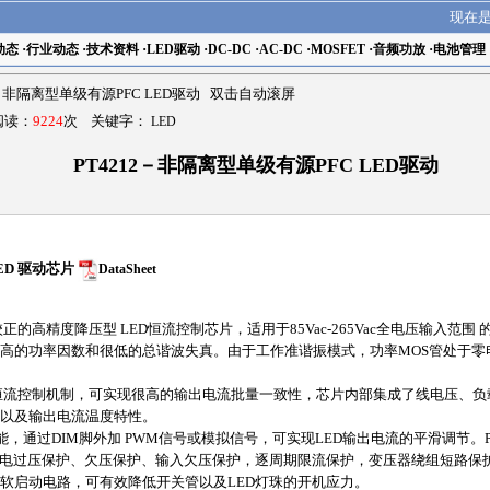
现在
动态
·
行业动态
·
技术资料
·
LED驱动
·
DC-DC
·
AC-DC
·
MOSFET
·
音频功放
·
电池管理
2－非隔离型单级有源PFC LED驱动 双击自动滚屏
 阅读：
9224
次 关键字：
LED
PT4212－非隔离型单级有源PFC LED驱动
LED 驱动芯片
DataSheet
正的高精度降压型 LED恒流控制芯片，适用于85Vac-265Vac全电压输入范围
高的功率因数和很低的总谐波失真。由于工作准谐振模式，功率MOS管处于零
及恒流控制机制，可实现很高的输出电流批量一致性，芯片内部集成了线电压、
以及输出电流温度特性。
能，通过DIM脚外加 PWM信号或模拟信号，可实现LED输出电流的平滑调节。P
供电过压保护、欠压保护、输入欠压保护，逐周期限流保护，变压器绕组短路保
软启动电路，可有效降低开关管以及LED灯珠的开机应力。