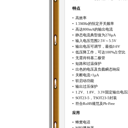
特点
• 高效率
• 1.5MHz的恒定开关频率
• 高达800mA的输出电流
• 静态电流典型值为270μA
• 输入电压范围2.5V～5.5V
• 输出电压可调节，最低0.6V
• 低压降工作，可达100%占空比
• 无需肖特基二极管
• 短路和过温保护
• 出色的电压及负载瞬态响应
• 关断电流<1μA
• 软启动功能
• 输出过压保护
• 1.2V、1.8V、3.3V固定输
• SOT23-5，TSOT23-5封装
• 符合RoHS规范及Pb-Free
应用
• 蜂窝电话
• MP3播放器