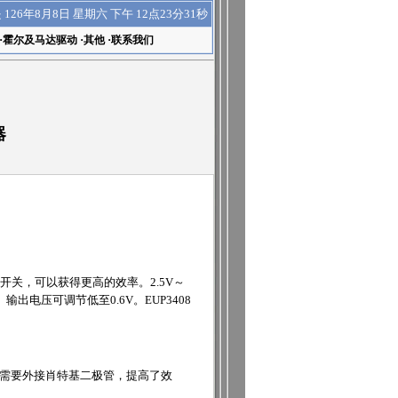
下午 12点23分32秒
是
126年8月8日 星期六
·
霍尔及马达驱动
·
其他
·
联系我们
器
开关，可以获得更高的效率。2.5V～
电压可调节低至0.6V。EUP3408
再需要外接肖特基二极管，提高了效