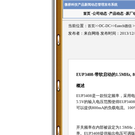
微桥科技产品新闻动态管理发布系统
首页
·
公司动态
·
产品动态
·
原厂
当前位置：
首页
>>
DC-DC
>>
Eutech德信
>
发布者：来自网络 发布时间：2013/12/
EUP3408-带软启动的1.5MHz
概述
EUP3408是一款恒定频率，采
5.5V的输入电压范围使得EUP3
可以提供800mA的负载电流。1
开关频率在内部被设定为1.5M
率。EUP3408提供输出电压可调版本