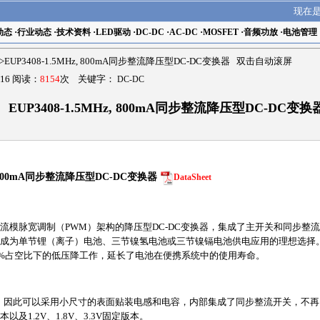
现在
动态
·
行业动态
·
技术资料
·
LED驱动
·
DC-DC
·
AC-DC
·
MOSFET
·
音频功放
·
电池管理
>EUP3408-1.5MHz, 800mA同步整流降压型DC-DC变换器 双击自动滚屏
16 阅读：
8154
次 关键字：
DC-DC
EUP3408-1.5MHz, 800mA同步整流降压型DC-DC变换
, 800mA同步整流降压型DC-DC变换器
DataSheet
用电流模脉宽调制（PWM）架构的降压型DC-DC变换器，集成了主开关和同步整流
408成为单节锂（离子）电池、三节镍氢电池或三节镍镉电池供电应用的理想选择。输出
00%占空比下的低压降工作，延长了电池在便携系统中的使用寿命。
Hz，因此可以采用小尺寸的表面贴装电感和电容，内部集成了同步整流开关，不
以及1.2V、1.8V、3.3V固定版本。