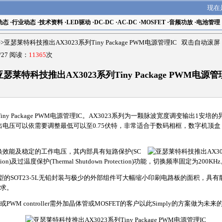
现在
动态
·
行业动态
·
技术资料
·
LED驱动
·
DC-DC
·
AC-DC
·
MOSFET
·
音频功放
·
电池管理
>>亚瑟莱特科技推出AX3023系列Tiny Package PWM电源管理IC 双击自动滚屏
/27 阅读：
11365
次
亚瑟莱特科技推出AX3023系列Tiny Package PWM电源管
ny Package PWM电源管理IC。AX3023系列为一颗脉波宽度调变输出1
出电压可以依需要调整最低可以至0.75伏特，非常适合于数码相框，数字机顶盒，网络
换效能及稳定的工作电压，其内部具有短路保护(SC
otection)及过温度保护(Thermal Shutdown Protection)功能，切换频率固定为200KH
L和小型的SOT23-5L无铅封装与极少的外部组件可大幅缩小印刷电路板的面积，
求。
M controller需外加晶体管或MOSFET的客户以此Simply的方案做为未来的