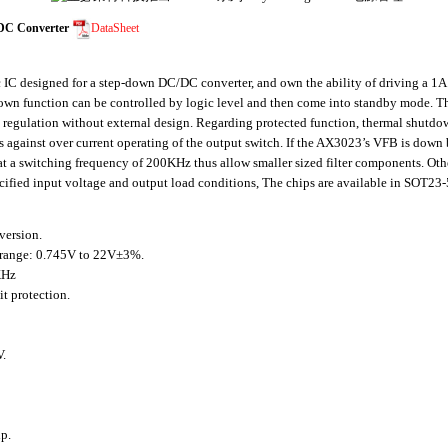
C Converter
DataSheet
 designed for a step-down DC/DC converter, and own the ability of driving a 1A loa
down function can be controlled by logic level and then come into standby mode. 
 regulation without external design. Regarding protected function, thermal shutdow
s against over current operating of the output switch. If the AX3023’s VFB is down
t a switching frequency of 200KHz thus allow smaller sized filter components. Oth
cified input voltage and output load conditions, The chips are available in SOT2
version.
e range: 0.745V to 22V±3%.
KHz
t protection.
V.
ip.