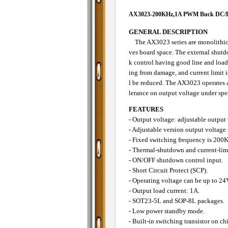
AX3023-200KHz,1A PWM Buck DC/D
GENERAL DESCRIPTION
The AX3023 series are monolithic IC
ves board space. The external shut
k control having good line and load
ing from damage, and current limit i
l be reduced. The AX3023 operates a
lerance on output voltage under spe
FEATURES
- Output voltage: adjustable output 
- Adjustable version output voltag
- Fixed switching frequency is 200
- Thermal-shutdown and current-limi
- ON/OFF shutdown control input.
- Short Circuit Protect (SCP).
- Operating voltage can be up to 24
- Output load current: 1A.
- SOT23-5L and SOP-8L packages.
- Low power standby mode.
- Built-in switching transistor on ch