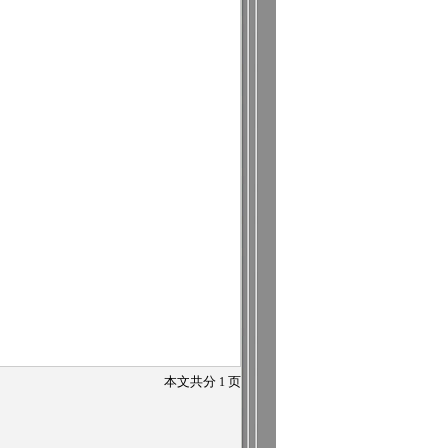
本文共分
1
页