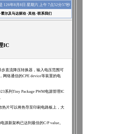
上午 7点52分57秒
是
126年8月8日 星期六
·
霍尔及马达驱动
·
其他
·
联系我们
理IC
安培的异步直流降压转换器，输入电压范围可
通信的CPE device等装置的电
z。
具有散热片可以将热导至印刷电路板上，大
电源新架构已达到最佳的C/P value。