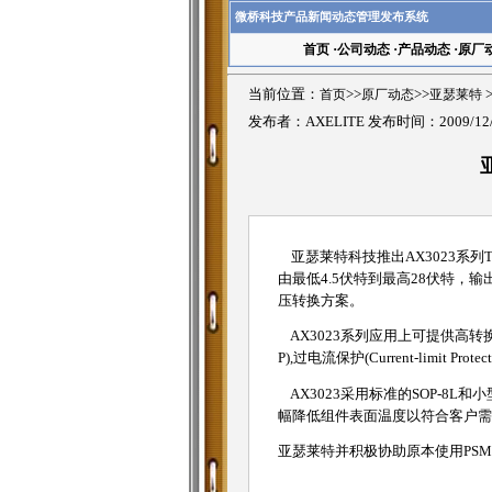
微桥科技产品新闻动态管理发布系统
首页
·
公司动态
·
产品动态
·
原厂
当前位置：
首页
>>
原厂动态
>>
亚瑟莱特
发布者：AXELITE 发布时间：2009/12
亚瑟莱特科技推出AX3023系列Ti
由最低4.5伏特到最高28伏特，输
压转换方案。
AX3023系列应用上可提供高转
P),过电流保护(Current-limit Pr
AX3023采用标准的SOP-8
幅降低组件表面温度以符合客户需
亚瑟莱特并积极协助原本使用PSM或PW