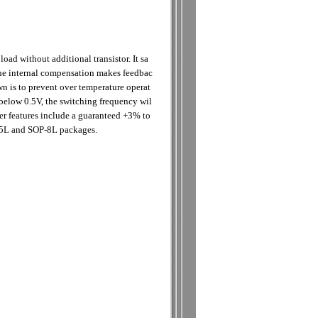
d without additional transistor. It sa
The internal compensation makes feedbac
n is to prevent over temperature operat
 below 0.5V, the switching frequency wil
er features include a guaranteed +3% to
3-5L and SOP-8L packages.