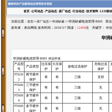
微桥科技产品新闻动态管理发布系统
首页
·
公司动态
·
产品动态
·
原厂动态
·
行业动态
·
技术资料
·
LED驱
当前位置：
首页
>>
原厂动态
>>
华润矽威
>>华润矽威电池管理-BMS 双
发布者：来自网络 发布时间：2018/3/7 阅读：
12409
次 关键字：
华润
华润
华润矽威电池管理-BMS
样品申请
产品型
过压保
欠压保
充电过流
产品类型
放电过流保护
号
护
护
保护
PT630
两节硬件
有
有
三级
支持
2
保护
PT600
三节硬件
有
有
三级
无
3
保护
PT600
多节硬件
有
有
三级
无
4
保护
PT600
多节硬件
有
有
三级
无
5
保护