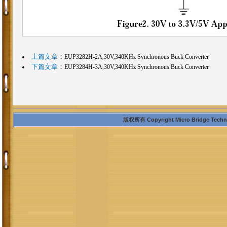
上篇文章
：
EUP3282H-2A,30V,340KHz Synchronous Buck Converter
下篇文章
：
EUP3284H-3A,30V,340KHz Synchronous Buck Converter
版权所有 Copyright Micro Bridge Technolo