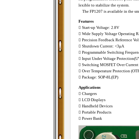
lexible to stabilize the system.
The FP1207 is available in the smal
Features
 Start-up Voltage: 2.8V
 Wide Supply Voltage Operating R
 Precision Feedback Reference Vol
 Shutdown Current: <3μA
 Programmable Switching Frequ
 Input Under Voltage Protection(U
 Switching MOSFET Over Current 
 Over Temperature Protection (OTP
 Package: SOP-8L(EP)
Applications
 Chargers
 LCD Displays
 Handheld Devices
 Portable Products
 Power Bank