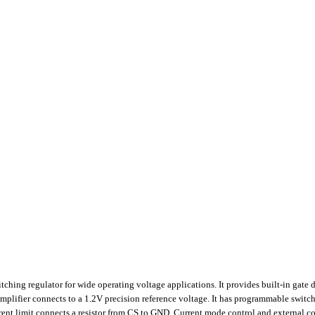
ing regulator for wide operating voltage applications. It provides built-in gate 
amplifier connects to a 1.2V precision reference voltage. It has programmable switchi
ent limit connects a resistor from CS to GND. Current mode control and external c