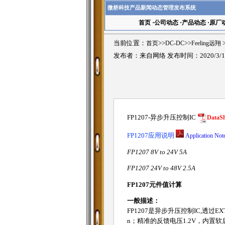
微桥科技产品新闻动态管理发布系统
首页
·
公司动态
·
产品动态
·
原厂
当前位置：
首页
>>
DC-DC
>>
Feeling远翔
发布者：来自网络 发布时间：2020/3/1
FP1207-异步升压控制IC
DataSh
FP1207应用说明
Application Not
FP1207 8V to 24V 5A
FP1207 24V to 48V 2.5A
FP1207元件值计算
一般描述：
FP1207是异步升压控制IC,透过EX
n；精准的反馈电压1.2V，内置软