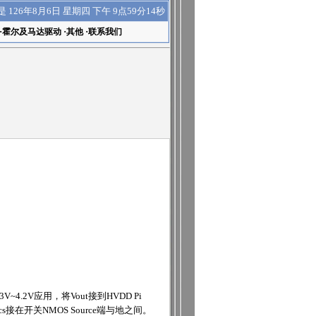
下午 9点59分15秒
是
126年8月6日 星期四
·
霍尔及马达驱动
·
其他
·
联系我们
4.2V应用，将Vout接到HVDD Pi
开关NMOS Source端与地之间。