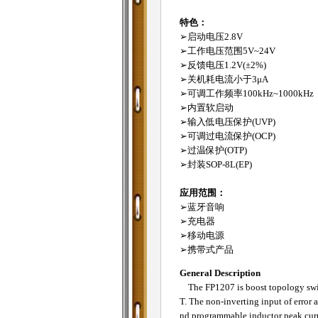
特色：
➢启动电压2.8V
➢工作电压范围5V~24V
➢反馈电压1.2V(±2%)
➢关机耗电流小于3μA
➢可调工作频率100kHz~1000kHz
➢内置软启动
➢输入低电压保护(UVP)
➢可调过电流保护(OCP)
➢过温保护(OTP)
➢封装SOP-8L(EP)
应用范围：
➢蓝牙音响
➢充电器
➢移动电源
➢携带式产品
General Description
The FP1207 is boost topology switch
T. The non-inverting input of error 
nd programmable inductor peak curr