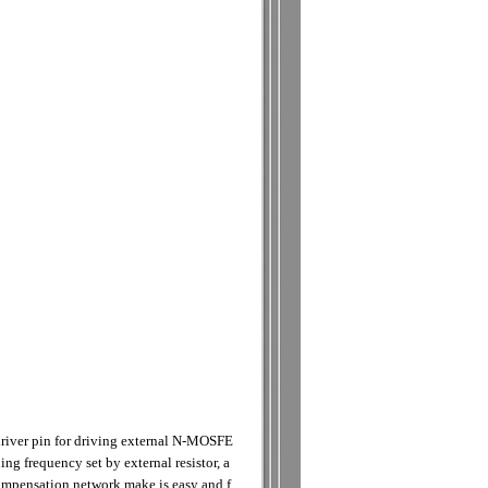
driver pin for driving external N-MOSFE
ng frequency set by external resistor, a
ompensation network make is easy and f