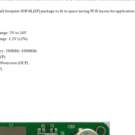
l footprint SOP-8L(EP) package to fit in space-saving PCB layout for application 
ange: 5V to 24V
tage: 1.2V (±2%)
ency: 100KHz~1000KHz
VP)
Protection (OCP)
)