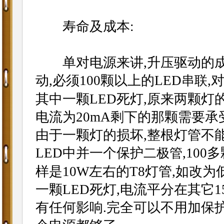
寿命及成本:
单对电源来讲,升压驱动的成
动,必须100颗以上的LED
,
串联
其中一颗LED死灯,原来两颗灯
电流为20mA剩下的那颗需要承受
由于一颗灯的损坏,整根灯管不
LED中并一个保护
,10
二极管
样是10W左右的T8灯管,如改为
一颗LED死灯,电流平分在其它15
有任何影响.完全可以不用加保护