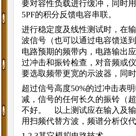
要对容性负载进行缓冲，同时
5PF的积分反馈
串联。
电容
进行稳定度及线性测试时，在输入端
波信号（也可以通过电容馈送
电路预期的频带内，电路输出应用
过冲击和振铃检查，对音频或
要选取频带更宽的示波器，同
超过信号高度50%的过冲击表
减，信号的任何长久的振铃（
不好。 以上测试应在输入及
用扫频代替方波，频谱分析仪
1.2.3其它模拟
技术
电路