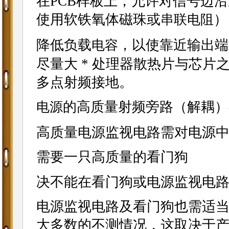
在PCB样板上，允许对信号边
使用软铁氧体磁珠或
）
串联
电阻
降低负载
，以使靠近输出端
电容
尽量大 * 处理器散热片与芯
多点射频接地。
的高质量射频旁路（解耦）
电源
高质量电源监视电路需对电源
需要一只高质量的看门狗
决不能在看门狗或电源监视电
电源监视电路及看门狗也需适
大多数的不测情况，这取决于