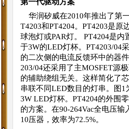
第一代驱动方案
华润矽威在2010年推出了第
T4203和PT4204。PT420
球泡灯或PAR灯。 PT4204
于3W的LED灯杯。PT4203/
的二次侧的电流反馈环中的器件如
203/04还采用了主MOSFE
的辅助绕组无关。这样简化了
串联不同LED数目的灯串。图1
3W LED灯杯。PT4204的外
的方案。在90-264Vac全电
10压器，效率为72.5%。