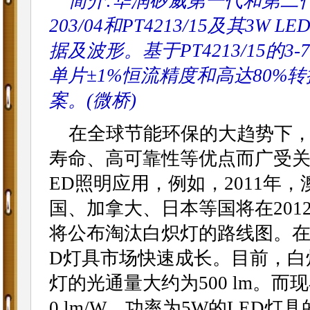
简介:华润矽威第一代和第二代原
203/04和PT4213/15及其
据及波形。基于PT4213/15的
单片±1%恒流精度和高达80%
案。(微桥)
在全球节能环保的大趋势下，
寿命、高可靠性等优点而广受关
ED照明应用，例如，2011年
国、加拿大、日本等国将在201
将公布淘汰白炽灯的路线图。在
D灯具市场快速成长。目前，白炽灯
灯的光通量大约为500 lm。而
0 lm/W，功率为5W的LED灯具