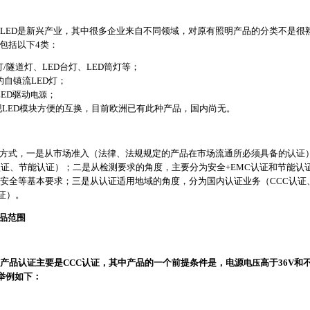
LED是新兴产业，其中很多企业来自不同领域，对原有照明产品的分类不是很
包括以下4类：
灯/隧道灯、LED台灯、LED筒灯等；
的自镇流LED灯；
ED驱动
电源
；
现LED模块方便的互换，目前欧洲已有此种产品，国内尚无。
类方式，一是从市场准入（法律、法规规定的产品在市场流通所必须具备的认证）
认证、节能认证）；二是从检测要求的角度，主要分为安全+EMC认证和节能认
安全等基本要求；三是从认证适用地域的角度，分为国内认证业务（CCC认证
证）。
产品范围
产品认证主要是CCC认证，其中产品的一个前提条件是，电源
电压
高于36V和
举例如下：