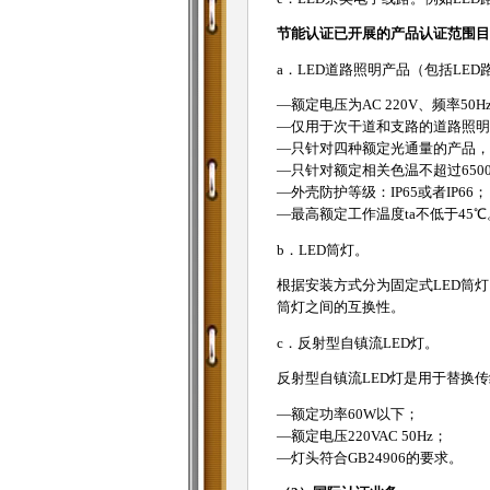
节能认证已开展的产品认证范围目
a．LED道路照明产品（包括LE
—额定电压为AC 220V、频率50H
—仅用于次干道和支路的道路照明
—只针对四种额定光通量的产品，即3000
—只针对额定相关色温不超过650
—外壳防护等级：IP65或者IP66；
—最高额定工作温度ta不低于45
b．LED筒灯。
根据安装方式分为固定式LED筒
筒灯之间的互换性。
c．反射型自镇流LED灯。
反射型自镇流LED灯是用于替换
—额定功率60W以下；
—额定电压220VAC 50Hz；
—灯头符合GB24906的要求。