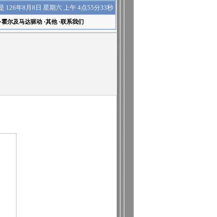
上午 4点55分34秒
是
126年8月8日 星期六
·
霍尔及马达驱动
·
其他
·
联系我们