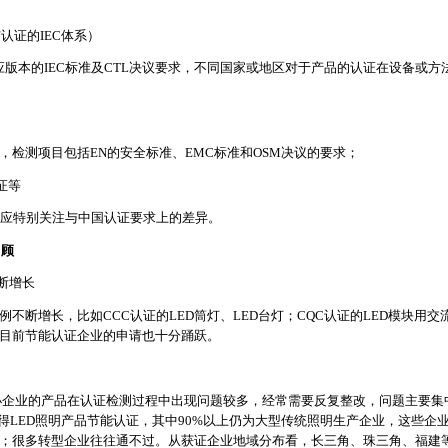
认证的IEC体系）
应版本的IEC标准及CTL决议要求，不同国家或地区对于产品的认证在设备或
，检测项目包括EN的安全标准、EMC标准和OSM决议的要求；
证等
应特别关注与中国认证要求上的差异。
回顾
断增长
例不断增长，比如CCC认证的LED筒灯、LED台灯；CQC认证的LED模块用交
，目前节能认证企业的申请也十分踊跃。
，小企业的产品在认证检测过程中出现问题较多，经常需要反复整改，问题主要集
获得LED照明产品节能认证，其中90%以上仍为大型传统照明生产企业，这些企
件；很多转型企业往往通不过。从获证企业地域分布看，长三角、珠三角、福建等