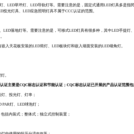
顶灯、LED草坪灯、LED导轨灯等。需要注意的是，固定式通用LED灯具多是
ED投光灯具、LED应急照明灯具不属于CCC认证的范围。
灯、LED落地灯等。需要注意的是，可移式LED灯具有很多种，其中LED手提灯
围。
有嵌入天花板安装的LED筒灯、LED板块灯和嵌入墙面安装的LED墙角灯。
埋灯。
认证主要是CQC标志认证和节能认证；CQC标志认证已开展的产品认证范围
隧道灯、投光灯、灯串；
 PAR灯、LED球泡灯；
。包括内装式；整体式；独立式控制装置；
D路灯中使用的恒压分流
电路
等；