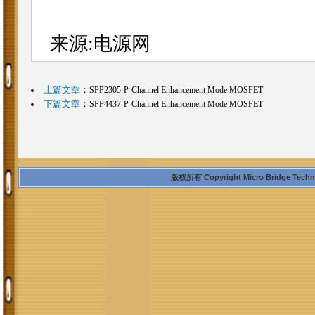
来源:电源网
上篇文章
：
SPP2305-P-Channel Enhancement Mode MOSFET
下篇文章
：
SPP4437-P-Channel Enhancement Mode MOSFET
版权所有 Copyright Micro Bridge Technolo