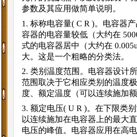
参数及其应用做简单说明。
1. 标称电容量( C R )。
容器的电容量较低（大约在 50
式的电容器居中（大约在 0.005
大。这是一个粗略的分类法。
2. 类别温度范围。电容器设
范围取决于它相应类别的温度
度、额定温度（可以连续施加
3. 额定电压( U R )。在
以连续施加在电容器上的最大
电压的峰值。电容器应用在高