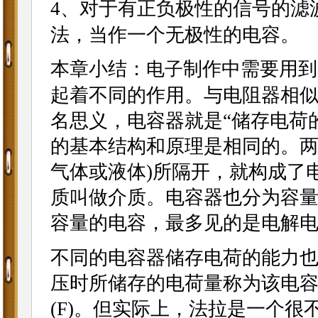
4、对于有正负极性的信号的滤
法，当作一个无极性的电容。
本章小结：
制作中需要用到
电子
起着不同的作用。与电阻器相似
名思义，电容器就是“储存电荷
的基本结构和原理是相同的。两
气体或液体)所隔开，就构成了
质叫做介质。电容器也分为容
容量的电容，最多见的是电解
不同的电容器储存电荷的能力也
压时所储存的电荷量称为该电
(F)。但实际上，法拉是一个