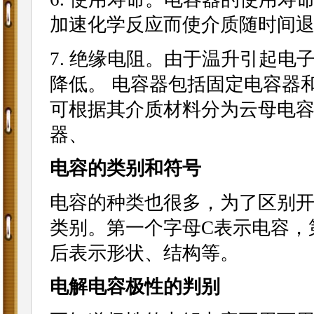
加速化学反应而使介质随时间
7. 绝缘电阻。由于温升引起
降低。 电容器包括固定电容器
可根据其介质材料分为云母电容器
器、
电容的类别和符号
电容的种类也很多，为了区别
类别。第一个字母C表示电容，
后表示形状、结构等。
电解电容极性的判别