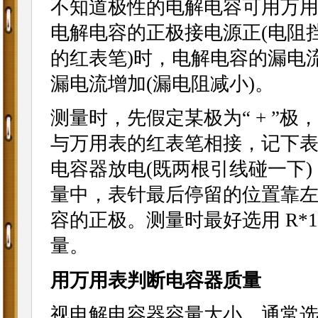
不知道极性的电解电容可用万用
电解电容的正极接电源正(电阻
的红表笔)时，电解电容的漏电
漏电流增加(漏电阻减小)。
测量时，先假定某极为“ + ”
与万用表的红表笔相接，记下表
电容器放电(既两根引线碰一下
量中，表针最后停留的位置靠左
容的正极。测量时最好选用 R*10
量。
用万用表判断电容器质量
视电解电容器容量大小，通常选用万用表