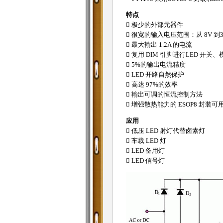
特点
􀁺 极少的外部元器件
􀁺 很宽的输入电压范围：从 8V 到3
􀁺 最大输出 1.2A 的电流
􀁺 复用 DIM 引脚进行LED 开关
􀁺 5%的输出电流精度
􀁺 LED 开路自然保护
􀁺 高达 97%的效率
􀁺 输出可调的恒流控制方法
􀁺 增强散热能力的 ESOP8 封装
应用
􀁺 低压 LED 射灯代替卤素灯
􀁺 车载 LED 灯
􀁺 LED 备用灯
􀁺 LED 信号灯