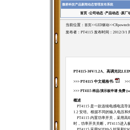
微桥科技产品新闻动态管理发布系统
首页
·
公司动态
·
产品动态
·
原厂
当前位置：
首页
>>
LED驱动
>>
CRpowte
发布者：PT4115 发布时间：2012/3/1
PT4115-30V/1.2A、高调光比L
>>>
PT4115 中文规格书:
>>
>>>
PT4115 样品/演示板申请 免费 (samp
概述
PT4115 是一款连续电感电流导
1.2 安培。根据不同的输入电压和
PT4115 内置功率开关，采用
时，功率开关关断，PT4115进
PT4115 采用SOT89-5 封装和ES