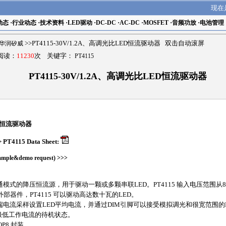
现在
动态
·
行业动态
·
技术资料
·
LED驱动
·
DC-DC
·
AC-DC
·
MOSFET
·
音频功放
·
电池管理
ch华润矽威
>>PT4115-30V/1.2A、高调光比LED恒流驱动器 双击自动滚屏
 阅读：
11230
次 关键字：
PT4115
PT4115-30V/1.2A、高调光比LED恒流驱动器
ED恒流驱动器
>
PT4115 Data Sheet:
le&demo request)
>>>
通模式的降压恒流源，用于驱动一颗或多颗串联LED。PT4115 输入电压范围从8
外部器件，PT4115 可以驱动高达数十瓦的LED。
高端电流采样设置LED平均电流，并通过DIM引脚可以接受模拟调光和很宽范围的P
入极低工作电流的待机状态。
OP8 封装。