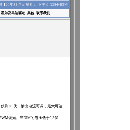
下午 9点58分03秒
是
126年8月7日 星期五
·
霍尔及马达驱动
·
其他
·
联系我们
 伏到30 伏，输出电流可调，最大可达
WM调光。当DIM的电压低于0.3伏