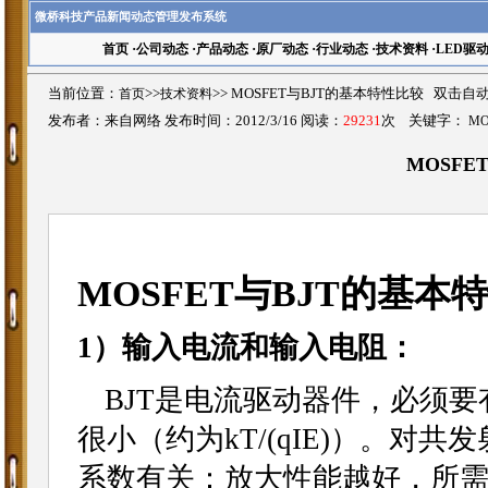
微桥科技产品新闻动态管理发布系统
首页
·
公司动态
·
产品动态
·
原厂动态
·
行业动态
·
技术资料
·
LED驱
当前位置：
首页
>>
技术资料
>>
MOSFET与BJT的基本特性比较 双击自
发布者：来自网络 发布时间：2012/3/16 阅读：
29231
次 关键字：
MO
MOSFE
MOSFET与BJT的基本
1）输入电流和输入电阻：
BJT是电流驱动器件，必须
很小（约为kT/(qIE)）。对
系数有关：放大性能越好，所