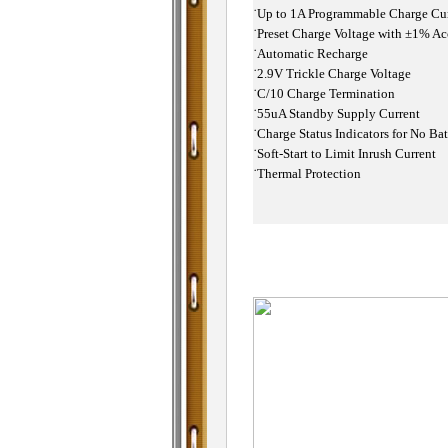
˙
Up to 1A Programmable Charge Cur
˙
Preset Charge Voltage with ±1% Ac
˙
Automatic Recharge
˙
2.9V Trickle Charge Voltage
˙
C/10 Charge Termination
˙
55uA Standby Supply Current
˙
Charge Status Indicators for No Ba
˙
Soft-Start to Limit Inrush Current
˙
Thermal Protection