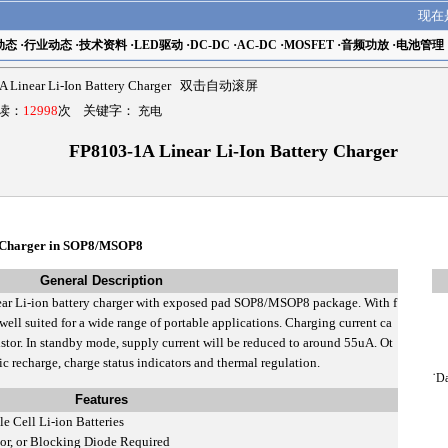
现在
动态
·
行业动态
·
技术资料
·
LED驱动
·
DC-DC
·
AC-DC
·
MOSFET
·
音频功放
·
电池管理
A Linear Li-Ion Battery Charger 双击自动滚屏
阅读：
12998
次 关键字：
充电
FP8103-1A Linear Li-Ion Battery Charger
y Charger in SOP8/MSOP8
General Description
 Li-ion battery charger with exposed pad SOP8/MSOP8 package. With f
ell suited for a wide range of portable applications. Charging current ca
stor. In standby mode, supply current will be reduced to around 55uA. Ot
 recharge, charge status indicators and thermal regulation.
˙
Da
Features
e Cell Li-ion Batteries
or, or Blocking Diode Required