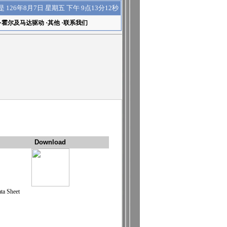
下午 9点13分12秒
是
126年8月7日 星期五
·
霍尔及马达驱动
·
其他
·
联系我们
Download
ta Sheet