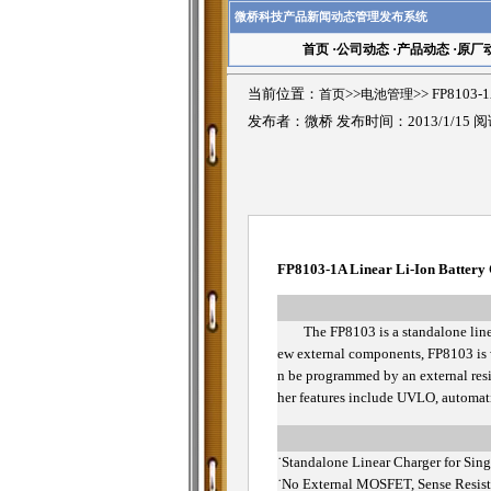
微桥科技产品新闻动态管理发布系统
首页
·
公司动态
·
产品动态
·
原厂
当前位置：
首页
>>
电池管理
>>
FP8103-1
发布者：微桥 发布时间：2013/1/15 
FP8103-1A Linear Li-Ion Batter
The FP8103 is a standalone linear
ew external components, FP8103 is w
n be programmed by an external resi
her features include UVLO, automatic
˙
Standalone Linear Charger for Singl
˙
No External MOSFET, Sense Resist