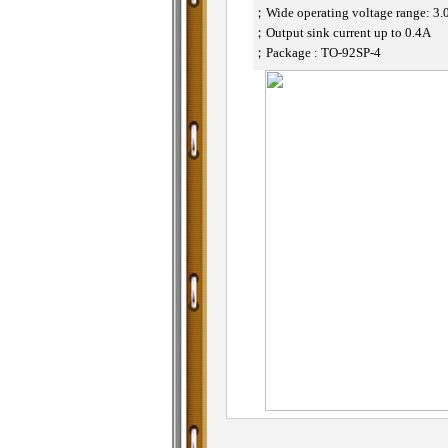
；
Wide operating voltage range: 3
；
Output sink current up to 0.4A
；
Package : TO-92SP-4