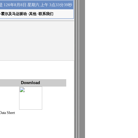
上午 3点33分39秒
是
126年8月8日 星期六
·
霍尔及马达驱动
·
其他
·
联系我们
Download
Data Sheet