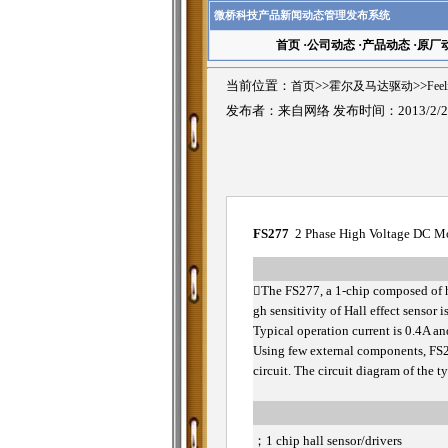
微桥科技产品新闻动态管理发布系统
首页
·
公司动态
·
产品动态
·
原厂
当前位置：
首页
>>
霍尔及马达驱动
>>
Fee
发布者：来自网络 发布时间：2013/2/2
FS277
2 Phase High Voltage DC Mo

The FS277, a 1-chip composed of ha
gh sensitivity of Hall effect sensor
Typical operation current is 0.4A a
Using few external components, FS27
circuit. The circuit diagram of the 
；
1 chip hall sensor/drivers