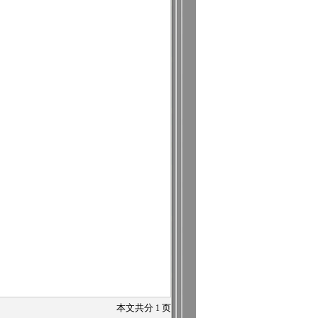
本文共分
1
页