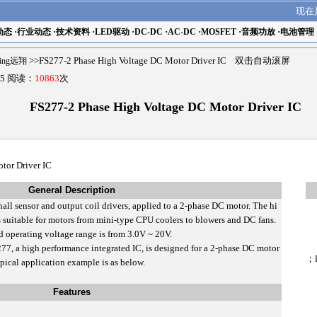
现在
动态
·
行业动态
·
技术资料
·
LED驱动
·
DC-DC
·
AC-DC
·
MOSFET
·
音频功放
·
电池管理
ling远翔
>>FS277-2 Phase High Voltage DC Motor Driver IC 双击自动滚屏
5 阅读：
10863
次
FS277-2 Phase High Voltage DC Motor Driver IC
tor Driver IC
General Description
ll sensor and output coil drivers, applied to a 2-phase DC motor. The hi
 is suitable for motors from mini-type CPU coolers to blowers and DC fans.
nd operating voltage range is from 3.0V ~ 20V.
7, a high performance integrated IC, is designed for a 2-phase DC motor
；
typical application example is as below.
Features