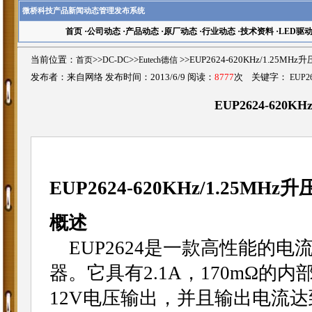
微桥科技产品新闻动态管理发布系统
首页
·
公司动态
·
产品动态
·
原厂动态
·
行业动态
·
技术资料
·
LED驱
当前位置：
首页
>>
DC-DC
>>
Eutech德信
>>EUP2624-620KHz/1.2
发布者：来自网络 发布时间：2013/6/9 阅读：
8777
次 关键字：
EUP2
EUP2624-620
EUP2624-620KHz/1.25M
概述
EUP2624是一款高性能的电
器。它具有2.1A，170mΩ的
12V电压输出，并且输出电流达到5