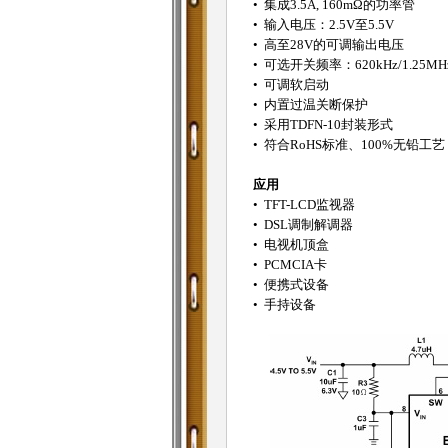
• 集成3.5A, 160mΩ的功率管
• 输入电压：2.5V至5.5V
• 高至28V的可调输出电压
• 可选开关频率：620kHz/1.25MH
• 可调软启动
• 内置过温关断保护
• 采用TDFN-10封装形式
• 符合RoHS标准、100%无铅工艺
应用
• TFT-LCD监视器
• DSL调制解调器
• 电视机顶盒
• PCMCIA卡
• 便携式设备
• 手持设备