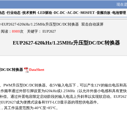
现在
动态
·
行业动态
·
技术资料
·
LED驱动
·
DC-DC
·
AC-DC
·
MOSFET
·
音频功放
·
电池管理
>EUP2627-620kHz/1.25MHz升压型DC/DC转换器 双击自动滚屏
9 阅读：
8989
次 关键字：
EUP2627
EUP2627-620kHz/1.25MHz升压型DC/DC转换器
压型DC/DC转换器
DataSheet
、PWM升压型DC/DC转换器。在5V输入电压下，可以产生12V的输出电压和高达5
其工作频率通过外部引脚设置为620kHz或1.25MHz（以允许外接小电感和具
补偿。通过外置电容限定启动阶段的输入电流上升斜率以实现软启动。EUP2627
EUP2627成为便携式设备和TFT-LCD显示器的理想供电器件。
式，其工作温度范围为-40°C至+85°C。