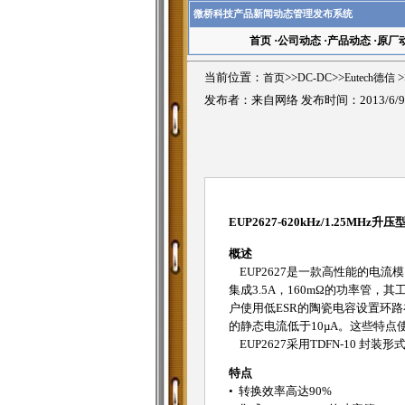
微桥科技产品新闻动态管理发布系统
首页
·
公司动态
·
产品动态
·
原厂
当前位置：
首页
>>
DC-DC
>>
Eutech德信
>
发布者：来自网络 发布时间：2013/6/
EUP2627-620kHz/1.25MHz升
概述
EUP2627是一款高性能的电流模
集成3.5A，160mΩ的功率管，
户使用低ESR的陶瓷电容设置环路
的静态电流低于10µA。这些特点使
EUP2627采用TDFN-10 封装形
特点
• 转换效率高达90%