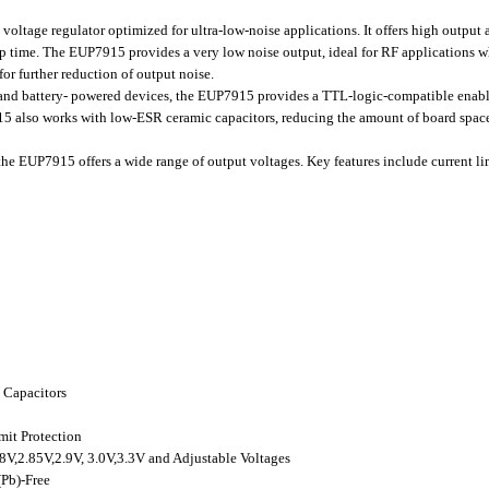
oltage regulator optimized for ultra-low-noise applications. It offers high output
up time. The EUP7915 provides a very low noise output, ideal for RF applications wh
for further reduction of output noise.
 and battery- powered devices, the EUP7915 provides a TTL-logic-compatible enab
5 also works with low-ESR ceramic capacitors, reducing the amount of board space 
he EUP7915 offers a wide range of output voltages. Key features include current lim
 Capacitors
it Protection
.8V,2.85V,2.9V, 3.0V,3.3V and Adjustable Voltages
Pb)-Free