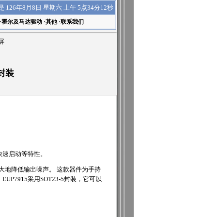
上午 5点34分12秒
是
126年8月8日 星期六
·
霍尔及马达驱动
·
其他
·
联系我们
屏
5封装
快速启动等特性。
大大地降低输出噪声。 这款器件为手持
915采用SOT23-5封装，它可以