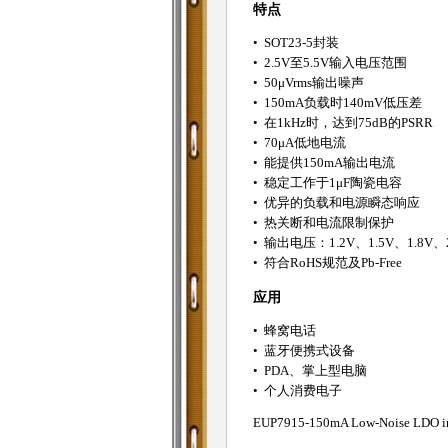
特点
• SOT23-5封装
• 2.5V至5.5V输入电压范围
• 50μVrms输出噪声
• 150mA负载时140mV低压差
• 在1kHz时，达到75dB的PSRR
• 70μA低地电流
• 能提供150mA输出电流
• 稳定工作于1μF陶瓷电容
• 优异的负载和电源瞬态响应
• 热关断和电流限制保护
• 输出电压：1.2V、1.5V、1.8V、
• 符合RoHS规范及Pb-Free
应用
• 蜂窝电话
• 蓝牙便携式设备
• PDA、掌上型电脑
• 个人消费电子
EUP7915-150mA Low-Noise LDO i