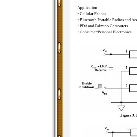
Application
• Cellular Phones
• Bluetooth Portable Radios and Acc
• PDA and Palmtop Computers
• Consumer/Personal Electronics