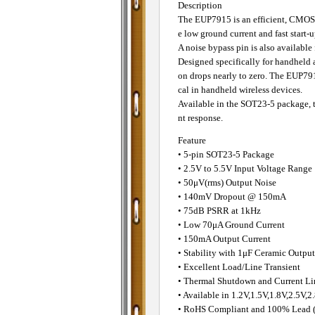
Description
The EUP7915 is an efficient, CMOS v
e low ground current and fast start-
A noise bypass pin is also available 
Designed specifically for handheld
on drops nearly to zero. The EUP791
cal in handheld wireless devices.
Available in the SOT23-5 package, t
nt response.
Feature
• 5-pin SOT23-5 Package
• 2.5V to 5.5V Input Voltage Range
• 50μV(rms) Output Noise
• 140mV Dropout @ 150mA
• 75dB PSRR at 1kHz
• Low 70μA Ground Current
• 150mA Output Current
• Stability with 1μF Ceramic Output
• Excellent Load/Line Transient
• Thermal Shutdown and Current Lim
• Available in 1.2V,1.5V,1.8V,2.5V,2
• RoHS Compliant and 100% Lead (