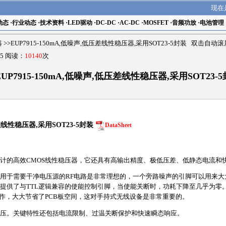
现在
动态
·
行业动态
·
技术资料
·
LED驱动
·
DC-DC
·
AC-DC
·
MOSFET
·
音频功放
·
电池管理
器
>>EUP7915-150mA,低噪声,低压差线性稳压器,采用SOT23-5封装 双击自动滚
5 阅读：
10140
次
EUP7915-150mA,低噪声,低压差线性稳压器,采用SOT23-
压差线性稳压器,采用SOT23-5封装
DataSheet
化设计的高效CMOS线性稳压器，它还具有高输出精度、极低压差、低静态电流和
，应用于需要干净电压源的RF电路是非常理想的，一个旁路噪声的引脚可以用来
供了与TTL逻辑兼容的使能控制引脚，当使能关断时，功耗下降至几乎为零。EUP7
工作，大大节省了PCB板空间，这对手持式无线设备是非常重要的。
出电压。关键特性还包括电流限制、过温关断保护和快速瞬态响应。