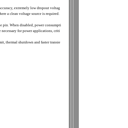
 accuracy, extremely low dropout voltag
ere a clean voltage source is required.
le pin. When disabled, power consumpti
necessary for power applications, criti
it, thermal shutdown and faster transie