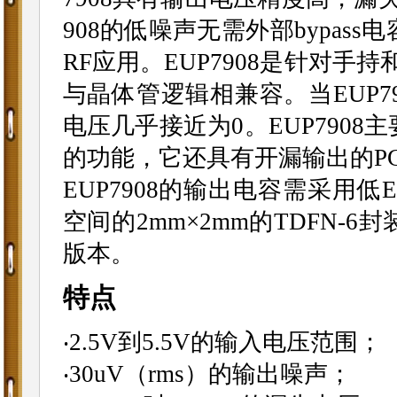
908的低噪声无需外部bypa
RF应用。EUP7908是针对
与晶体管逻辑相兼容。当EUP
电压几乎接近为0。EUP790
的功能，它还具有开漏输出的P
EUP7908的输出电容需采用
空间的2mm×2mm的TDFN-6
版本。
特点
‧2.5V到5.5V的输入电压范围；
‧30uV（rms）的输出噪声；