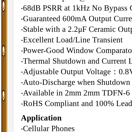
‧68dB PSRR at 1kHz No Bypass C
‧Guaranteed 600mA Output Curre
‧Stable with a 2.2μF Ceramic Out
‧Excellent Load/Line Transient
‧Power-Good Window Comparato
‧Thermal Shutdown and Current L
‧Adjustable Output Voltage：0.8
‧Auto-Discharge when Shutdown
‧Available in 2mm 2mm TDFN-6 
‧RoHS Compliant and 100% Lead 
Application
‧Cellular Phones