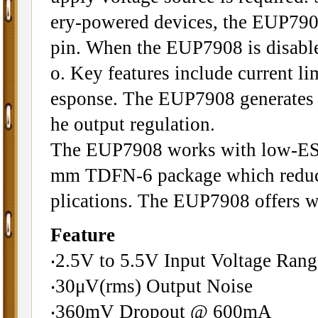
ery-powered devices, the EUP790
pin. When the EUP7908 is disable
o. Key features include current li
esponse. The EUP7908 generates 
he output regulation.
The EUP7908 works with low-ESR
mm TDFN-6 package which reduce
plications. The EUP7908 offers wi
Feature
‧2.5V to 5.5V Input Voltage Rang
‧30μV(rms) Output Noise
‧360mV Dropout @ 600mA