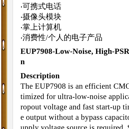
‧可携式电话
‧摄像头模块
‧掌上计算机
‧消费性/个人的电子产品
EUP7908-Low-Noise, High-PS
n
Description
The EUP7908 is an efficient CMO
timized for ultra-low-noise applic
ropout voltage and fast start-up 
e output without a bypass capacito
upply voltage source is required. 