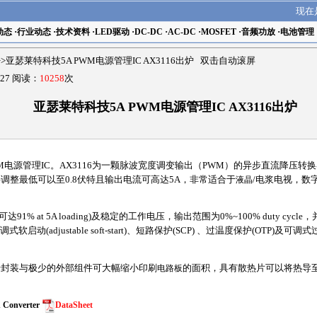
现在
动态
·
行业动态
·
技术资料
·
LED驱动
·
DC-DC
·
AC-DC
·
MOSFET
·
音频功放
·
电池管理
>>亚瑟莱特科技5A PWM电源管理IC AX3116出炉 双击自动滚屏
27 阅读：
10258
次
亚瑟莱特科技5A PWM电源管理IC AX3116出炉
WM电源管理IC。AX3116为一颗脉波宽度调变输出（
PWM
）的异步直流
降压转换
调整最低可以至0.8伏特且输出电流可高达5A，非常适合于
液晶
/电浆电视，数
1% at 5A loading)及稳定的工作电压，输出范围为0%~100% duty cycle
adjustable soft-start)、短路保护(SCP) 、过温度保护(OTP)及可调式过电
铅
封装与极少的外部组件可大幅缩小印刷
电路板
的面积，具有散热片可以将热导
 Converter
DataSheet