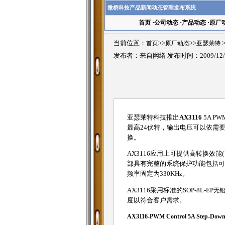
微桥科技产品新闻动态管理发布系统
首页
·
公司动态
·
产品动态
·
原厂
当前位置：
首页
>>
原厂动态
>>
亚瑟莱特
发布者：来自网络 发布时间：2009/12/
亚瑟莱特科技推出
AX3116
5A P
最高24伏特，输出电压可以依需要
换。
AX3116应用上可提供高转换效能(可达9
部具有完整的系统保护功能包括可调式软启动(
频率固定为330KHz。
AX3116采用标准的SOP-8L-EP
无
度以符合客户需求。
AX3116-PWM Control 5A Step-Down