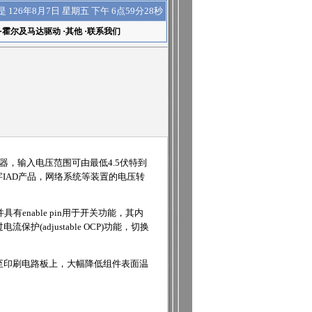
下午 6点59分28秒
是
126年8月7日 星期五
·
霍尔及马达驱动
·
其他
·
联系我们
器
，输入电压范围可由最低4.5伏特到
字IAD产品，网络系统等装置的电压转
，并具有enable pin用于开关功能，其内
流保护(adjustable OCP)功能，切换
至印刷电路板上，大幅降低组件表面温