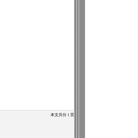
本文共分
1
页