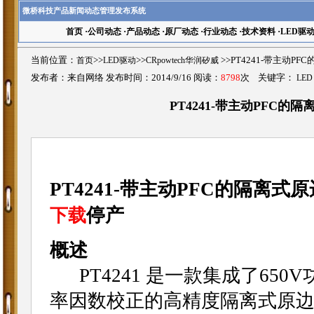
微桥科技产品新闻动态管理发布系统
首页
·
公司动态
·
产品动态
·
原厂动态
·
行业动态
·
技术资料
·
LED驱
当前位置：
首页
>>
LED驱动
>>
CRpowtech华润矽威
>>PT4241-带主动
发布者：来自网络 发布时间：2014/9/16 阅读：
8798
次 关键字：
LED
PT4241-带主动PFC
PT4241-带主动PFC的隔离式
停产
下载
概述
PT4241 是一款集成了650
率因数校正的高精度隔离式原