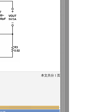
本文共分
1
页