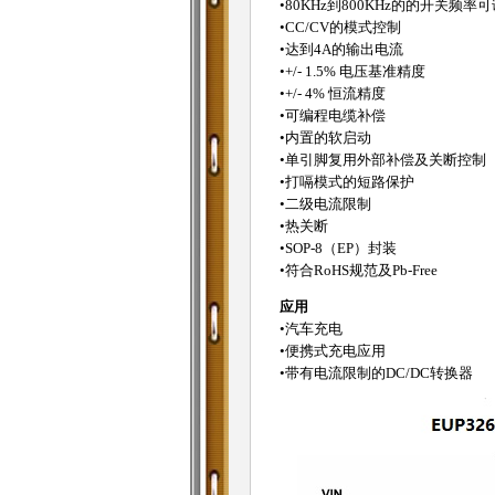
•80KHz到800KHz的的开关频率可
•CC/CV的模式控制
•达到4A的输出电流
•+/- 1.5% 电压基准精度
•+/- 4% 恒流精度
•可编程电缆补偿
•内置的软启动
•单引脚复用外部补偿及关断控制
•打嗝模式的短路保护
•二级电流限制
•热关断
•SOP-8（EP）封装
•符合RoHS规范及Pb-Free
应用
•汽车充电
•便携式充电应用
•带有电流限制的DC/DC转换器