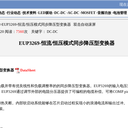
现在
动态
·
行业动态
·
技术资料
·
LED驱动
·
DC-DC
·
AC-DC
·
MOSFET
·
音频功放
·
电池管理
>EUP3269-恒流/恒压模式同步降压型变换器 双击自动滚屏
20 阅读：
7560
次 关键字：
DC-DC
EUP3269-恒流/恒压模式同步降压型变换器
压型变换器
DataSheet
续负载并带有优良线性和负载调整率的的同步降压型变换器。EUP3269的输入电压
UP3269通过调节外部的电阻分压器提供了可编程的电缆补偿。可将COMP pi
和热关断。内部软启动系统能够在芯片启动过程实现小的浪涌电流和输出过冲。
封装。