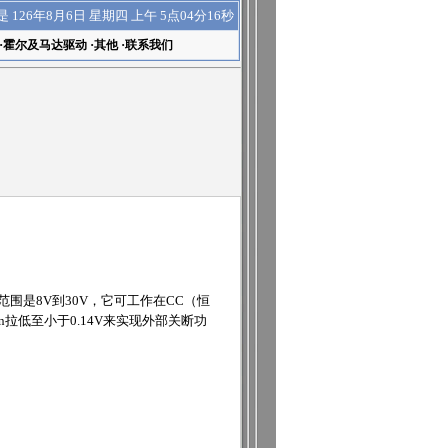
上午 5点04分16秒
是
126年8月6日 星期四
·
霍尔及马达驱动
·
其他
·
联系我们
范围是8V到30V，它可工作在CC（恒
n拉低至小于0.14V来实现外部关断功