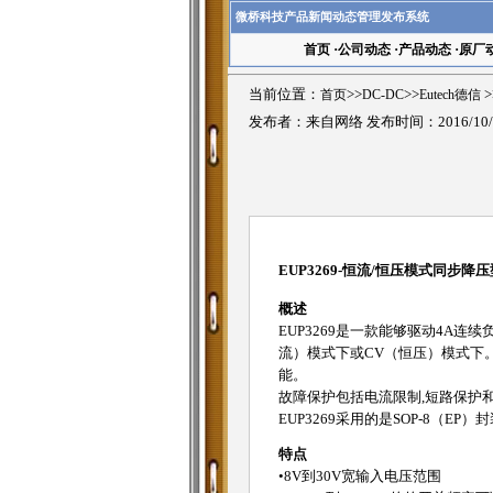
微桥科技产品新闻动态管理发布系统
首页
·
公司动态
·
产品动态
·
原厂
当前位置：
首页
>>
DC-DC
>>
Eutech德信
>
发布者：来自网络 发布时间：2016/10/
EUP3269-恒流/恒压模式同步降
概述
EUP3269是一款能够驱动4A连
流）模式下或CV（恒压）模式下。E
能。
故障保护包括电流限制,短路保护
EUP3269采用的是SOP-8（EP）
特点
•8V到30V宽输入电压范围