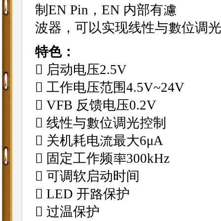
制EN Pin，EN 内部有濾
波器，可以实现线性与數位调
特色：
􀂾 启动电压2.5V
􀂾 工作电压范围4.5V~24V
􀂾 VFB 反馈电压0.2V
􀂾 线性与數位调光控制
􀂾 关机耗电流最大6μA
􀂾 固定工作频率300kHz
􀂾 可调软启动时间
􀂾 LED 开路保护
􀂾 过温保护