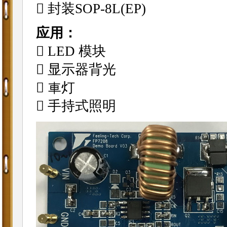
􀂾 封装SOP-8L(EP)
应用：
􀂾 LED 模块
􀂾 显示器背光
􀂾 車灯
􀂾 手持式照明