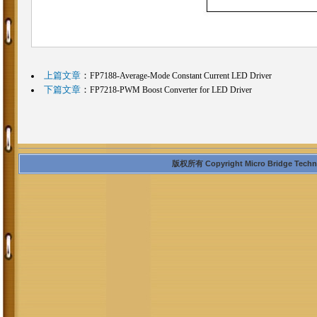
上篇文章
：
FP7188-Average-Mode Constant Current LED Driver
下篇文章
：
FP7218-PWM Boost Converter for LED Driver
版权所有 Copyright Micro Bridge Technolo