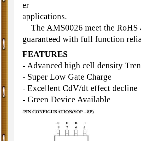
er
applications.
The AMS0026 meet the RoHS an
guaranteed with full function reli
FEATURES
- Advanced high cell density Tre
- Super Low Gate Charge
- Excellent CdV/dt effect decline
- Green Device Available