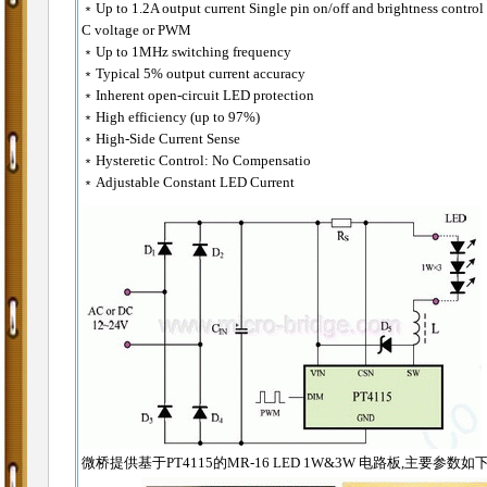
﹡Up to 1.2A output current Single pin on/off and brightness control
C voltage or PWM
﹡Up to 1MHz switching frequency
﹡Typical 5% output current accuracy
﹡Inherent open-circuit LED protection
﹡High efficiency (up to 97%)
﹡High-Side Current Sense
﹡Hysteretic Control: No Compensatio
﹡Adjustable Constant LED Current
微桥提供基于PT4115的MR-16 LED 1W&3W 电路板,主要参数如下