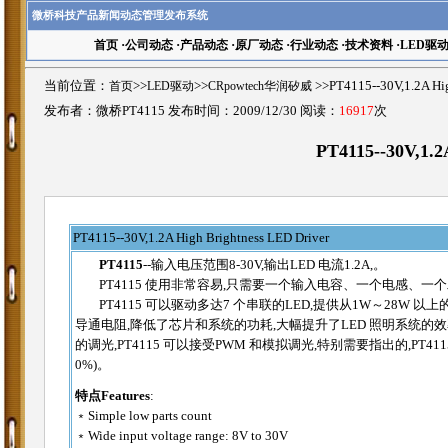
微桥科技产品新闻动态管理发布系统
首页
·
公司动态
·
产品动态
·
原厂动态
·
行业动态
·
技术资料
·
LED驱
当前位置：
首页
>>
LED驱动
>>
CRpowtech华润矽威
>>PT4115--30V,1.2A 
发布者：微桥PT4115 发布时间：2009/12/30 阅读：
16917
次
PT4115--30V,1.2
PT4115
--
30V,1.2A High Brightness LED Driver
PT4115
--输入电压范围8-30V,输出LED 电流1.2A,。
PT4115 使用非常容易,只需要一个输入电容、一个电感、一
PT4115 可以驱动多达7 个串联的LED,提供从1W～28W 以
导通电阻,降低了芯片和系统的功耗,大幅提升了LED 照明系统的效率
的调光,PT4115 可以接受PWM 和模拟调光,特别需要指出的,PT411
0%)。
特点Features
:
﹡Simple low parts count
﹡Wide input voltage range: 8V to 30V