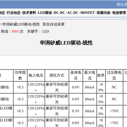
现在
动态
·
行业动态
·
技术资料
·
LED驱动
·
DC-DC
·
AC-DC
·
MOSFET
·
音频功放
·
电池管理
>>华润矽威LED驱动-线性 双击自动滚屏
7 阅读：
9941
次 关键字：
LED
华润矽威LED驱动-线性
功率因
基准电
最大电
过压降电
述
输入电压
调光方式
效率
数
压
流
流
120/220Va
兼容可控硅调
>8
D驱动
>0.5
0.6V
60mA
NC
c
光
0%
120/220Va
兼容可控硅调
>8
D驱动
>0.5
0.6V
60mA
NC
c
光
0%
LED驱
120/220Va
兼容可控硅调
>8
>0.5
0.5V
60mA
>70V
c
光
0%
LED驱
120/220Va
兼容可控硅调
>8
>0.5
0.6V
60mA
>70V
c
光
0%