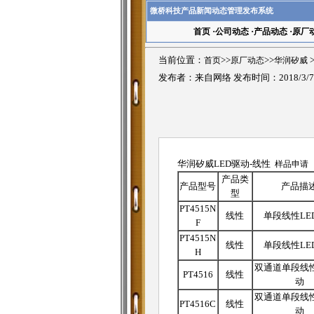
微桥科技产品新闻动态管理发布系统
首页
·
公司动态
·
产品动态
·
原厂
当前位置：
首页
>>
原厂动态
>>
华润矽威
发布者：来自网络 发布时间：2018/3/
华润矽威LED驱动-线性
样品申请
产品类
产品型号
产品描
型
PT4515N
线性
单段线性LE
F
PT4515N
线性
单段线性LE
H
双通道单段线性
PT4516
线性
动
双通道单段线性
PT4516C
线性
动