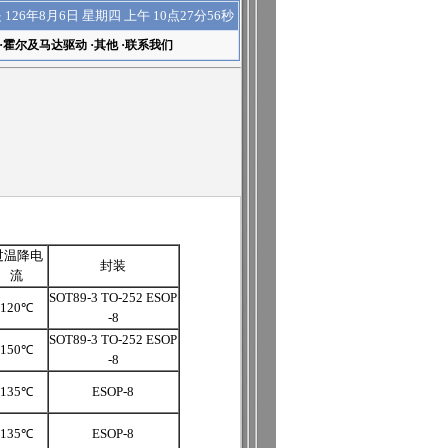
上午 10点27分56秒
是
126年8月6日 星期四
·
霍尔及马达驱动
·
其他
·
联系我们
过温降电
封装
流
SOT89-3 TO-252 ESOP
120℃
-8
SOT89-3 TO-252 ESOP
150℃
-8
135℃
ESOP-8
135℃
ESOP-8