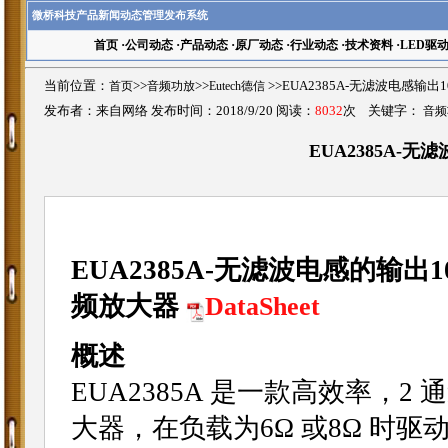
微桥科技产品新闻动态管理发布系统
首页
·
公司动态
·
产品动态
·
原厂动态
·
行业动态
·
技术资料
·
LED驱
当前位置：
首页
>>
音频功放
>>
Eutech德信
>>EUA2385A-无滤波电感输
发布者：来自网络 发布时间：2018/9/20 阅读：
8032
次 关键字：
音频
EUA2385A-
EUA2385A-无滤波电感的输
频放大器
DataSheet
概述
EUA2385A 是一款高效率，2
大器，在负载为6Ω 或8Ω 时驱