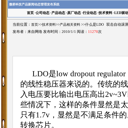
微桥科技产品新闻动态管理发布系统
首页
·
公司动态
·
产品动态
·
原厂动态
·
行业动态
·
技术资料
·
LED驱
当前位置：
首页
>>
技术资料
>>
产品相关资料
>>什么是LDO 双击自动滚
发布者：来自网络 发布时间：2010/1/1 阅读：
11270
次
LDO是low dropout re
的线性稳压器来说的。传统的线
入电压要比输出电压高出2v~
些情况下，这样的条件显然是太苛
只有1.7v，显然是不满足条件
转换芯片。