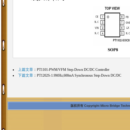
上篇文章
：
PT1101-PWM/VFM Step-Down DC/DC Controller
下篇文章
：
PT1202S-1.9MHz,600mA Synchronous Step-Down DC/DC
版权所有 Copyright Micro Bridge Technolo