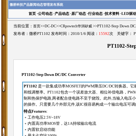
微桥科技产品新闻动态管理发布系统
首页
·
公司动态
·
产品动态
·
原厂动态
·
行业动态
·
技术资料
·
LED驱
当前位置：
首页
>>
DC-DC
>>
CRpowtech华润矽威
>>PT1102-Step Down 
发布者：微桥PT1102 发布时间：2010/1/6 阅读：
15592
次 关键字：
P
PT1102-Ste
PT1102-Step Down DC/DC Converter
PT1102
是一款集成功率MOSFET的PWM降压DC/DC转换器
和线调整率。PT1102包含一个误差放大器、相位补偿电路，P
制和热保护电路,两者配合使电路不至于烧毁。此外,当输入电压小于
的操作。只需要几个外部元件,该IC很容易构成一个输出电压可调
特点Features
:
﹡工作电压2.5V~18V
﹡内置高功率MOS管，达1A持续输出电流
﹡内置软启动功能
﹡最大占空比100%