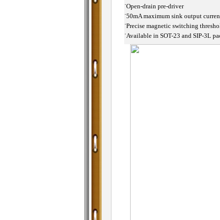
˙
Open-drain pre-driver
˙
50mA maximum sink output curren
˙
Precise magnetic switching thresho
˙
Available in SOT-23 and SIP-3L pa