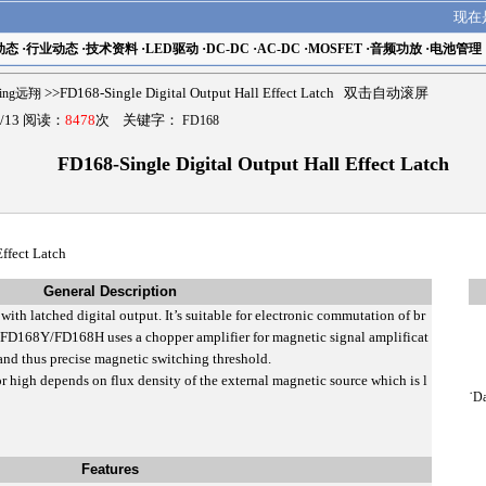
现在
动态
·
行业动态
·
技术资料
·
LED驱动
·
DC-DC
·
AC-DC
·
MOSFET
·
音频功放
·
电池管理
ling远翔
>>FD168-Single Digital Output Hall Effect Latch 双击自动滚屏
/13 阅读：
8478
次 关键字：
FD168
FD168-Single Digital Output Hall Effect Latch
ffect Latch
General Description
th latched digital output. It’s suitable for electronic commutation of br
 FD168Y/FD168H uses a chopper amplifier for magnetic signal amplificat
and thus precise magnetic switching threshold.
r high depends on flux density of the external magnetic source which is l
˙
Da
Features