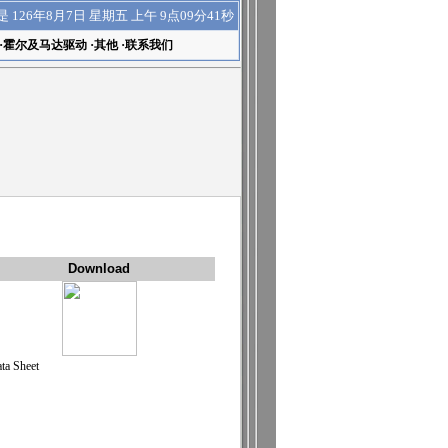
上午 9点09分41秒
是
126年8月7日 星期五
·
霍尔及马达驱动
·
其他
·
联系我们
Download
ta Sheet