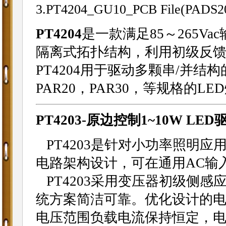
3.PT4204_GU10_PCB File(PADS2
PT4204
是一款满足85～265V
隔离式拓扑结构，利用初级反馈
PT4204用于驱动多颗串/并结构
PAR20，PAR30，等规格的LED
PT4203-原边控制1~10W LED
PT4203是针对小功率照明应
电路架构设计，可在通用AC输入
PT4203采用变压器初级侧
统方案简洁可靠。优化设计的电流补
电压范围负载电流保持恒定，电