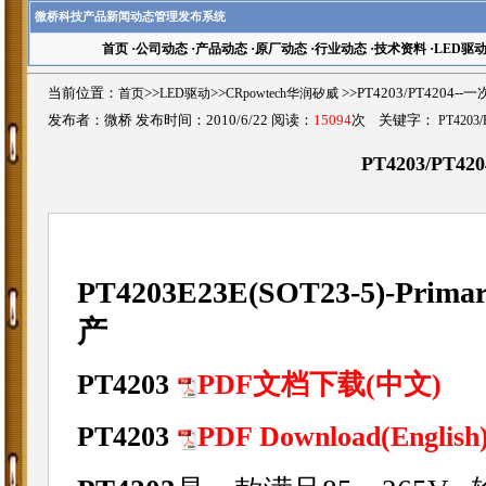
微桥科技产品新闻动态管理发布系统
首页
·
公司动态
·
产品动态
·
原厂动态
·
行业动态
·
技术资料
·
LED驱
当前位置：
首页
>>
LED驱动
>>
CRpowtech华润矽威
>>PT4203/PT420
发布者：微桥 发布时间：2010/6/22 阅读：
15094
次 关键字：
PT420
PT4203/PT
PT4203E23E(SOT23-5)-
Primar
产
PT4203
PDF文档下载(中文)
PT4203
PDF Download(English