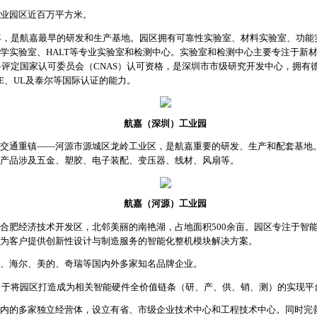
业园区近百万平方米。
3年，是航嘉最早的研发和生产基地。园区拥有可靠性实验室、材料实验室、功
学实验室、HALT等专业实验室和检测中心。实验室和检测中心主要专注于新
格评定国家认可委员会（CNAS）认可资格，是深圳市市级研究开发中心，拥有德国T
CE、UL及泰尔等国际认证的能力。
航嘉（深圳）工业园
交通重镇——河源市源城区龙岭工业区，是航嘉重要的研发、生产和配套基地
产品涉及五金、塑胶、电子装配、变压器、线材、风扇等。
航嘉（河源）工业园
合肥经济技术开发区，北邻美丽的南艳湖，占地面积500余亩。园区专注于智
为客户提供创新性设计与制造服务的智能化整机模块解决方案。
、海尔、美的、奇瑞等国内外多家知名品牌企业。
致力于将园区打造成为相关智能硬件全价值链条（研、产、供、销、测）的实现平
的多家独立经营体，设立有省、市级企业技术中心和工程技术中心。同时完善的质量体