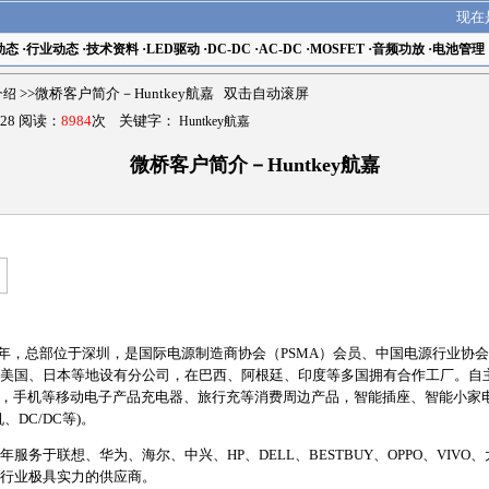
现在
动态
·
行业动态
·
技术资料
·
LED驱动
·
DC-DC
·
AC-DC
·
MOSFET
·
音频功放
·
电池管理
介绍
>>微桥客户简介－Huntkey航嘉 双击自动滚屏
28 阅读：
8984
次 关键字：
Huntkey航嘉
微桥客户简介－Huntkey航嘉
1995年，总部位于深圳，是国际电源制造商协会（PSMA）会员、中国电源行业协
美国、日本等地设有分公司，在巴西、阿根廷、印度等多国拥有合作工厂。自
品，手机等移动电子产品充电器、旅行充等消费周边产品，智能插座、智能小家电
DC/DC等)。
服务于联想、华为、海尔、中兴、HP、DELL、BESTBUY、OPPO、VIV
行业极具实力的供应商。