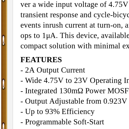
ver a wide input voltage of 4.75V
transient response and cycle-bicycl
events inrush current at turn-on,
ops to 1μA. This device, availabl
compact solution with minimal e
FEATURES
- 2A Output Current
- Wide 4.75V to 23V Operating I
- Integrated 130mΩ Power MOSF
- Output Adjustable from 0.923V
- Up to 93% Efficiency
- Programmable Soft-Start