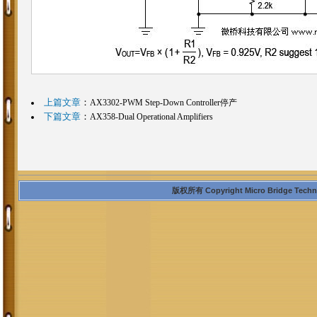
上篇文章
：
AX3302-PWM Step-Down Controller停产
下篇文章
：
AX358-Dual Operational Amplifiers
版权所有 Copyright Micro Bridge Technolo