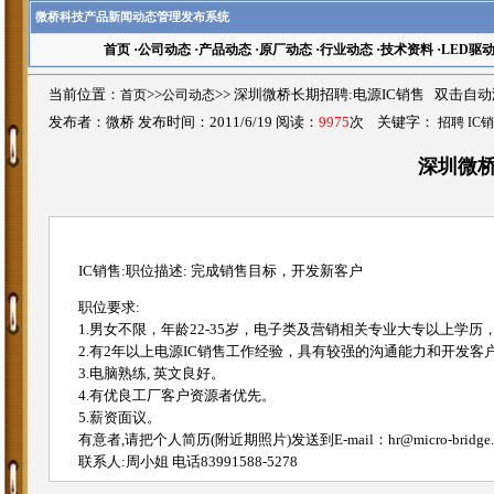
微桥科技产品新闻动态管理发布系统
首页
·
公司动态
·
产品动态
·
原厂动态
·
行业动态
·
技术资料
·
LED驱
当前位置：
首页
>>
公司动态
>>
深圳微桥长期招聘:电源IC销售 双击自
发布者：微桥 发布时间：2011/6/19 阅读：
9975
次 关键字：
招聘 IC
深圳微桥
IC销售:职位描述: 完成销售目标，开发新客户
职位要求:
1.男女不限，年龄22-35岁，电子类及营销相关专业大专以上学历
2.有2年以上电源IC销售工作经验，具有较强的沟通能力和开发客
3.电脑熟练, 英文良好。
4.有优良工厂客户资源者优先。
5.薪资面议。
有意者,请把个人简历(附近期照片)发送到E-mail：hr@micro-bri
联系人:周小姐 电话83991588-5278