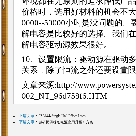
环境都在无原则的追求降低产
价格时，选用好材料的机会不大
0000--50000小时是没问
解电容是比较好的选择。我们在
解电容驱动源效果很好。
10、设置限流：驱动源在驱动
关系，除了恒流之外还要设置
文章来源:
http://www.powersyst
002_NT_96d758f6.HTM
上篇文章
：
FS3144-Single Hall Effect Latch
下篇文章
：
微桥提供移动电源应用升压IC方案