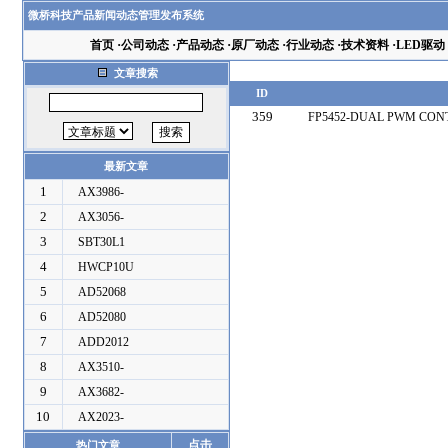
微桥科技产品新闻动态管理发布系统
首页
·
公司动态
·
产品动态
·
原厂动态
·
行业动态
·
技术资料
·
LED驱动
文章搜索
ID
359
FP5452-DUAL PWM CONT
最新文章
1
AX3986-
2
AX3056-
3
SBT30L1
4
HWCP10U
5
AD52068
6
AD52080
7
ADD2012
8
AX3510-
9
AX3682-
10
AX2023-
点击
热门文章