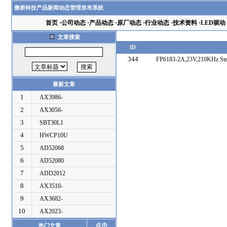
微桥科技产品新闻动态管理发布系统
首页
·
公司动态
·
产品动态
·
原厂动态
·
行业动态
·
技术资料
·
LED驱动
文章搜索
ID
344
FP6183-2A,23V,210KHz Ste
最新文章
1
AX3986-
2
AX3056-
3
SBT30L1
4
HWCP10U
5
AD52068
6
AD52080
7
ADD2012
8
AX3510-
9
AX3682-
10
AX2023-
点击
热门文章