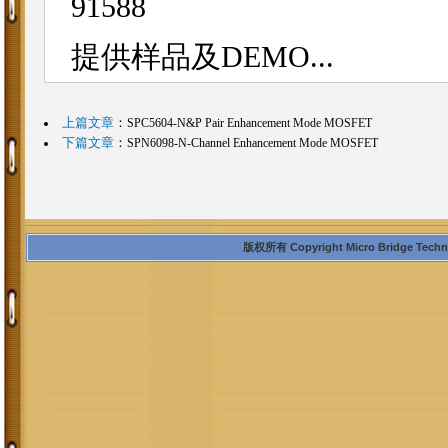
91588
提供样品及DEMO...
上篇文章
：
SPC5604-N&P Pair Enhancement Mode MOSFET
下篇文章
：
SPN6098-N-Channel Enhancement Mode MOSFET
版权所有 Copyright Micro Bridge Technolo