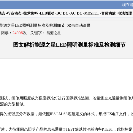
现在
动态
·
行业动态
·
技术资料
·
LED驱动
·
DC-DC
·
AC-DC
·
MOSFET
·
音频功放
·
电池管理
能源之星LED照明测量标准及检测细节 双击自动滚屏
1 阅读：
24906
次 关键字：
能源之星
图文解析能源之星LED照明测量标准及检测细节
测试，须使用照度或光强度标准灯进行国际标准追溯。若量测全光通量则须使
源的光型相似。
得的光强度分布数据，须依照IES LM-63规范定义的格式，形成IES
电子
文件，
)所述，为待测固态照明产品的总光通量ΦTEST除以总消耗功率PTEST，此指