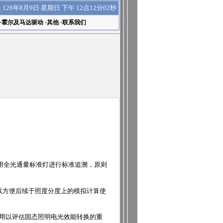
下午 12点12分03秒
是
126年8月9日 星期日
·
霍尔及马达驱动
·
其他
·
联系我们
用全光通量标准灯进行标准追溯，原则
以方便后续于照度分度上的模拟计算使
标是用以评估固态照明电光效能转换的重