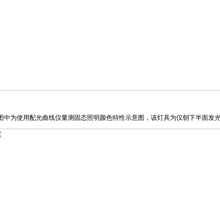
3 图中为使用配光曲线仪量测固态照明颜色特性示意图，该灯具为仅朝下半面发