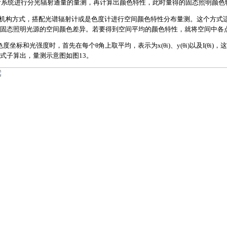
辐射计系统进行分光辐射通量的量测，再计算出颜色特性，此时量得的固态照明颜
仪的机构方式，搭配光谱辐射计或是色度计进行空间颜色特性分布量测。这个方式
固态照明光源的空间颜色差异。若要得到空间平均的颜色特性，就将空间中各
色度坐标和光强度时，首先在每个θ角上取平均，表示为x(θi)、y(θi)以及I(θi)，这里的
式子算出，量测示意图如图13。