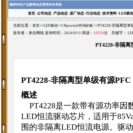
微桥科技产品新闻动态管理发布系统
首页
·
公司动态
·
产品动态
·
原厂动态
·
行业动态
·
技术资料
·
LED驱
当前位置：
首页
>>
LED驱动
>>
CRpowtech华润矽威
>>PT4228-非隔离型
发布者：来自网络 发布时间：2014/9/11 阅读：
10554
次 关键字：
LE
PT4228-非隔
PT4228-非隔离型单级有源PF
概述
PT4228是一款带有源功率因
LED恒流驱动芯片，适用于85Vac
围的非隔离LED恒流电源。驱