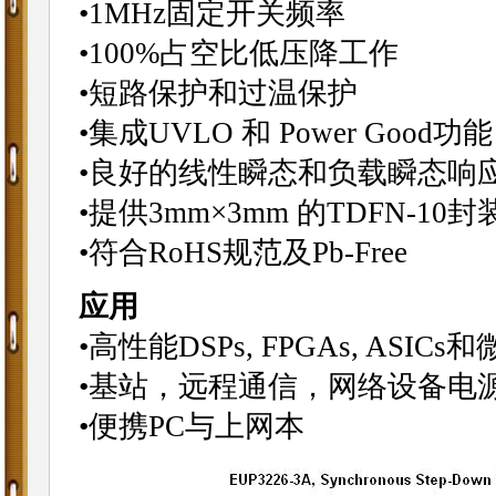
•1MHz固定开关频率
•100%占空比低压降工作
•短路保护和过温保护
•集成UVLO 和 Power Good功能
•良好的线性瞬态和负载瞬态响
•提供3mm×3mm 的TDFN-10封
•符合RoHS规范及Pb-Free
应用
•高性能DSPs, FPGAs, ASIC
•基站，远程通信，网络设备电
•便携PC与上网本