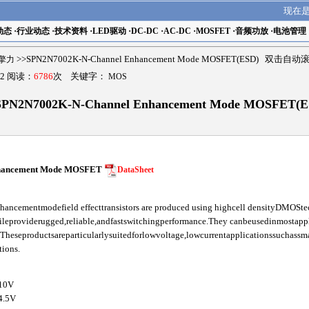
现在
动态
·
行业动态
·
技术资料
·
LED驱动
·
DC-DC
·
AC-DC
·
MOSFET
·
音频功放
·
电池管理
r擎力
>>SPN2N7002K-N-Channel Enhancement Mode MOSFET(ESD) 双击自动
2 阅读：
6786
次 关键字：
MOS
SPN2N7002K-N-Channel Enhancement Mode MOSFET(E
hancement Mode MOSFET
DataSheet
cementmodefield effecttransistors are produced using highcell densityDMOSte
ileproviderugged,reliable,andfastswitchingperformance.They canbeusedinmosta
Theseproductsareparticularlysuitedforlowvoltage,lowcurrentapplicationssuchas
tions.
10V
4.5V