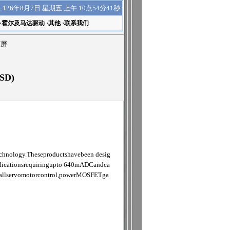
上午 10点54分42秒
是
126年8月7日 星期五
·
霍尔及马达驱动
·
其他
·
联系我们
滚屏
SD)
chnology.Theseproductshavebeen desig
pplicationsrequiringupto 640mADCandca
smallservomotorcontrol,powerMOSFETga