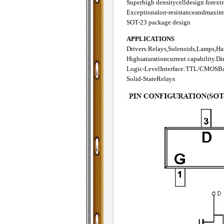
Superhigh densitycelldesign fore
Exceptionalon-resistanceandmaxim
SOT-23 package design
APPLICATIONS
Drivers:Relays,Solenoids,Lamps,Ham
Highsaturationcurrent capability.Di
Logic-LevelInterface:TTL/CMOSBa
Solid-StateRelays