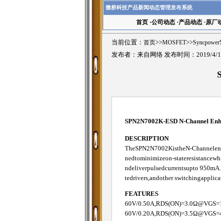
微桥科技产品新闻动态管理发布系统
首页
·
公司动态
·
产品动态
·
原厂
当前位置：
首页
>>
MOSFET
>>
Syncpowe
发布者：来自网络 发布时间：2019/4/1
SPN2N7002K-ESD N-Channel En
DESCRIPTION
TheSPN2N7002KistheN-Channelenhan
nedtominimizeon-stateresistancewh
ndeliverpulsedcurrentsupto 950mA.
tedrivers,andother switchingapplica
FEATURES
60V/0.50A,RDS(ON)=3.0Ω@VGS=
60V/0.20A,RDS(ON)=3.5Ω@VGS=