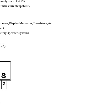
xtremelylowRDS(ON)
umDCcurrentcapability
mers,Display,Memories,Transistors,etc.
rect
tteryOperatedSystems