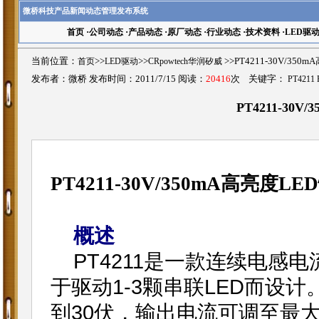
微桥科技产品新闻动态管理发布系统
首页
·
公司动态
·
产品动态
·
原厂动态
·
行业动态
·
技术资料
·
LED驱
当前位置：
首页
>>
LED驱动
>>
CRpowtech华润矽威
>>PT4211-30V/3
发布者：微桥 发布时间：2011/7/15 阅读：
20416
次 关键字：
PT4211 
PT4211-30
PT4211-30V/350mA高亮度
概述
PT4211是一款连续电感
于驱动1-3颗串联LED而设计
到30伏，输出电流可调至最大3