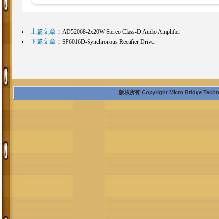
上篇文章
：
AD52068-2x20W Stereo Class-D Audio Amplifier
下篇文章
：
SP6016D-Synchronous Rectifier Driver
版权所有 Copyright Micro Bridge Technolo