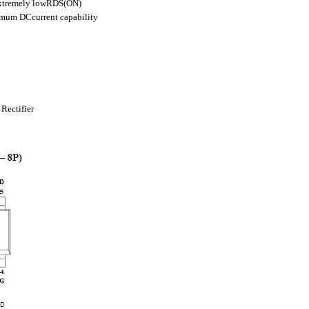
 extremely lowRDS(ON)
imum DCcurrent capability
Rectifier