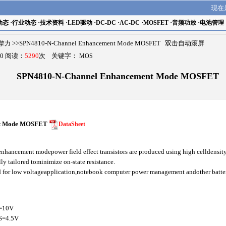
现在
动态
·
行业动态
·
技术资料
·
LED驱动
·
DC-DC
·
AC-DC
·
MOSFET
·
音频功放
·
电池管理
r擎力
>>SPN4810-N-Channel Enhancement Mode MOSFET 双击自动滚屏
0 阅读：
5290
次 关键字：
MOS
SPN4810-N-Channel Enhancement Mode MOSFET
nt Mode MOSFET
DataSheet
ancement modepower field effect transistors are produced using high celldensit
lly tailored tominimize on-state resistance.
ted for low voltageapplication,notebook computer power management andother batter
=10V
S=4.5V