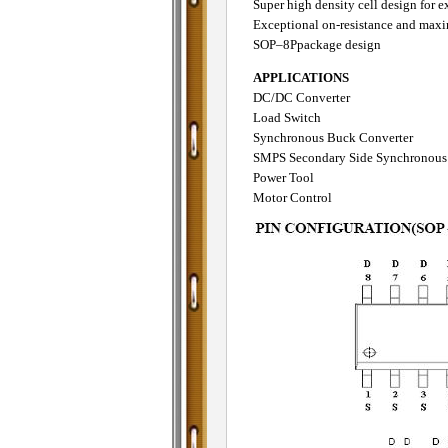
Super high density cell design for
Exceptional on-resistance and max
SOP–8Ppackage design
APPLICATIONS
DC/DC Converter
Load Switch
Synchronous Buck Converter
SMPS Secondary Side Synchronous 
Power Tool
Motor Control