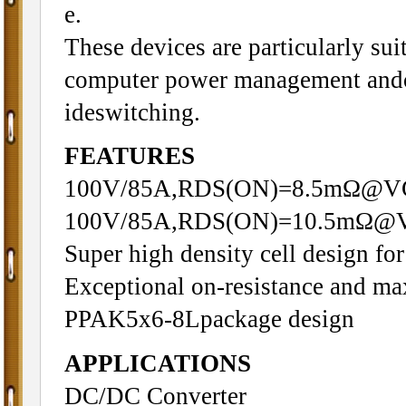
e.
These devices are particularly su
computer power management andot
ideswitching.
FEATURES
100V/85A,RDS(ON)=8.5mΩ@V
100V/85A,RDS(ON)=10.5mΩ@
Super high density cell design 
Exceptional on-resistance and m
PPAK5x6-8Lpackage design
APPLICATIONS
DC/DC Converter