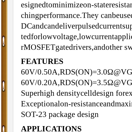
esignedtominimizeon-stateresista
chingperformance.They canbeuse
DCandcandeliverpulsedcurrentsup
tedforlowvoltage,lowcurrentappl
rMOSFETgatedrivers,andother swi
FEATURES
60V/0.50A,RDS(ON)=3.0Ω@V
60V/0.20A,RDS(ON)=3.5Ω@VG
Superhigh densitycelldesign fo
Exceptionalon-resistanceandmax
SOT-23 package design
APPLICATIONS