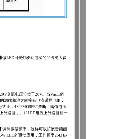
来做LED日光灯驱动电源的又占绝大多
0V交流电压箝位于20V。当Vin上的
ET 的源端和地之间接有电流采样电阻，
号终止，外部MOSFET关断。阈值电压
上升速度，并和LED电流上升速度相一
机源来调制振荡频率，这样可以扩展音频能
LED的驱动应用，工作频率25kHz-