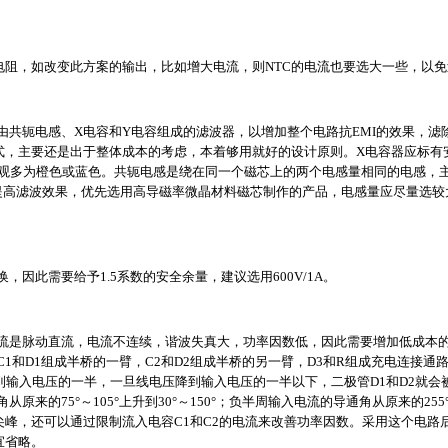
A热敏电阻，如改变此方案的输出，比如增大电流，则NTC的电流也要选大一些，以
由共轭电感、X电容和Y电容组成的滤波器，以增加整个电路抗EMI的效果，滤
式，主要还是出于整体成本的考虑，本着够用就好的设计原则。X电容器应标有安
，外观多为橙色或蓝色。共轭电感是绕在同一个磁芯上的两个电感量相同的电感，
和提高滤波效果，优先选用高导磁率微晶材料磁芯制作的产品，电感量应尽量选
换，因此需要给予1.5系数的安全余量，建议选用600V/1A。
流是脉动直流，电流不连续，谐波失真大，功率因数低，因此需要增加低成本的
1和D1组成半桥的一臂，C2和D2组成半桥的另一臂，D3和R组成充电连接通
到输入电压的一半，一旦线电压降到输入电压的一半以下，二极管D1和D2就会被
的75°～105°上升到30°～150°；负半周输入电流的导通角从原来的255°～285
峰，还可以通过限制流入电容C1和C2的电流来改善功率因数。采用这个电路后，系
宜省略。