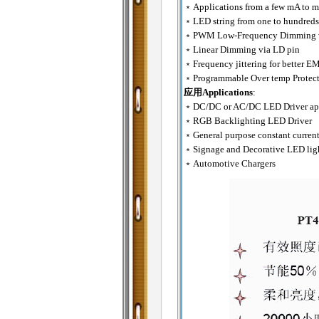
﹡Applications from a few mA to m
﹡LED string from one to hundreds
﹡PWM Low-Frequency Dimming vi
﹡Linear Dimming via LD pin
﹡Frequency jittering for better E
﹡Programmable Over temp Protect
应用Applications
:
﹡DC/DC or AC/DC LED Driver app
﹡RGB Backlighting LED Driver
﹡General purpose constant current
﹡Signage and Decorative LED lig
﹡Automotive Chargers