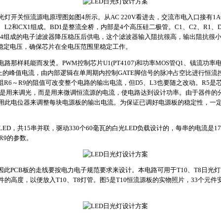
光灯开关恒流源电原理图如图4所示。从AC 220V看进去，交流市电入口接有1
1、L2和CX1组成。BD1是整流全桥，内部是4个高压硅二极管。C1、C2、R1
R2～R4组成的电子滤波器降压稳压后供电，这个滤波器输入阻抗很高，输出阻抗很
～20V稳定电压，确保芯片在全电压范围里稳定工作。
那样耗能而发烫。PWM控制芯片U1(PT4107)和功率MOS管Q1、镇流功率
9上的峰值电流，由内部逻辑在单周期内控制GATE脚信号的脉冲占空比进行恒流
阻R6～R9的阻值可改变整个电路的输出电流，但D5、L3也要随之改动。R5
不是用来调光，而是用来微调恒流源的电流，使电路达到设计功率。由于器件的
用此电位器来调整每块电源板的输出电流。为保证已调好电源板的稳定性，一
LED，共15串并联，驱动330个60毫瓦的白光LED负载设计的，每串的电流是17.8
R9的参数。
因此PCB板的走线要按电力电子规范要求来设计。本电路可用于T10、T8日光
高度，以便放入T10、T8灯管。图5是T10恒流源板的实物照片，33个元件安装在