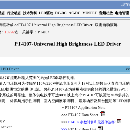
现在
动态
·
行业动态
·
技术资料
·
LED驱动
·
DC-DC
·
AC-DC
·
MOSFET
·
音频功放
·
电池管理
ch华润矽威
>>PT4107-Universal High Brightness LED Driver 双击自动滚屏
读：
18792
次 关键字：
PT4107
PT4107-Universal High Brightness LED Driver
s LED Driver
>>
流和直流电压输入范围的高光LED驱动控制器。
,输入电压既可为传统的110V/220V交流电压又可为18V以上到数百伏直流电
ED提供恒定的供电电流。另外,PT4107还为使用者提供良好的调光措施(SW1：
系统的可靠性。整体供电效率可达80％以上,每个PT4107可以驱动30串多并的
明 、标识与指示性照明、室内空间展示照明 、娱乐场所及舞台照明等LED照
﹡
PT4107 Applicarion Note:
>>>
PT4107 Data Sheet:
50V
>>>
PT4107 参数计算和元器件选择:
D driver
>>>
PT4107 Bom List: