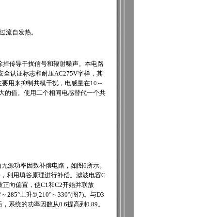
免过流自发热。
除掉传导干扰信号和辐射噪声。本电路
全认证标志和耐压AC275V字样，其
主要用来抑制共模干扰，电感量在10～
较大的值。使用二个相同电感替代一个共
无源功率因数补偿电路，如图6所示。
路，利用填谷原理进行补偿。滤波电容C
正向偏置，使C1和C2开始并联放
°上升到210°～330°(图7)。与D3
统的功率因数从0.6提高到0.89。