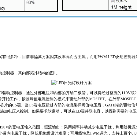
方案有很多种，目前非隔离方案因其效率高而占主流，而用PWM LED驱动控制器
D驱动控制器，其内部拓扑结构如图1。
 LED驱动控制器，通过外部电阻和内部的齐纳二极管，可以将经过整流的110V或22
芯片开始工作，按照峰值电流控制的模式来驱动外部的
MOS
FET。在外部MOSF
7芯片的CS端。当CS端电压超过内部的电流采样阈值电压后，GATE端的驱动信
端施加电压来控制。如果要求软启动，可以在LD端并联电容，以得到需要的电压
8V到450V的宽电压输入范围，恒流输出；采用频率抖动减少电磁干扰，利用随
内电磁干扰，降低系统级设计难度；可用线性及PWM调光，支持上百个0.06W 