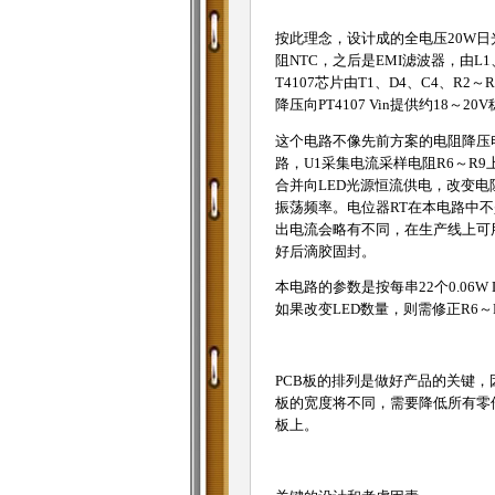
按此理念，设计成的全电压20W日
阻NTC，之后是EMI滤波器，由L
T4107芯片由T1、D4、C4、
降压向PT4107 Vin提供约18
这个电路不像先前方案的电阻降压电路
路，U1采集电流采样电阻R6～R
合并向LED光源恒流供电，改变电
振荡频率。电位器RT在本电路中
出电流会略有不同，在生产线上可
好后滴胶固封。
本电路的参数是按每串22个0.06W 
如果改变LED数量，则需修正R6～
PCB板的排列是做好产品的关键，
板的宽度将不同，需要降低所有零件的
板上。