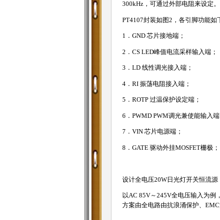
300kHz，可通过外部电阻来设定。
PT4107封装如图2，各引脚功能如
1．GND 芯片接地端；
2．CS LED峰值电流采样输入端；
3．LD 线性调光接入端；
4．RI 振荡电阻接入端；
5．ROTP 过温保护设定端；
6．PWMD PWM调光兼使能输入
7．VIN 芯片电源端；
8．GATE 驱动外挂MOSFET栅极；
设计全电压20W日光灯开关恒流源
以AC 85V～245V全电压输入为
方案由全电路由抗浪涌保护、EMC