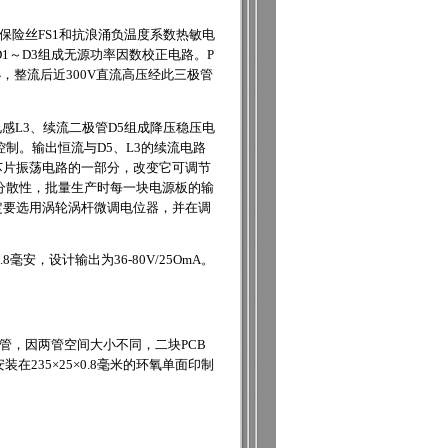
A保险丝FS1和抗浪涌负温度系数热敏电
、D1～D3组成无源功率因数校正电路。P
小，整流后近300V直流高压经此三极管
电感L3、续流二极管D5组成降压稳压电
控制。输出恒流与D5、L3的续流电路
是芯片振荡电路的一部分，改变它可调节
分散性，批量生产时每一块电源板的输
定要选用涡轮涡杆微调电位器，并在调
毫安，设计输出为36-80V/25OmA。
灯管，因两管空间大小不同，二块PCB
235×25×0.8毫米的环氧单面印制