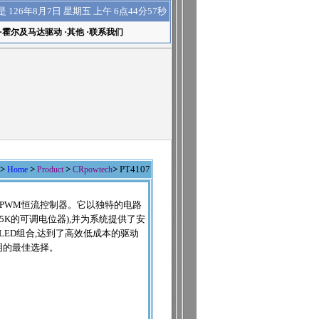
上午 6点44分58秒
是
126年8月7日 星期五
·
霍尔及马达驱动
·
其他
·
联系我们
>
Home
>
Product
>
CRpowtech
>
PT4107
压的PWM恒流控制器。它以独特的电路
5K的可调电位器),并为系统提供了安
LED组合,达到了高效低成本的驱动
明的最佳选择。