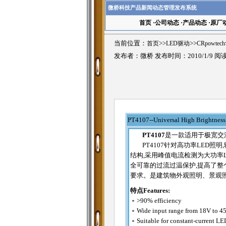
微桥科技产品新闻动态管理发布系统
首页
·
公司动态
·
产品动态
·
原厂
当前位置：
首页
>>
LED驱动
>>
CRpowte
发布者：微桥 发布时间：2010/1/9 阅
PT4107
--
Universal High Brightnes
PT4107
是一款适用于极宽交
PT4107针对高功率LED照明
结构,采用峰值电流检测为大功率L
全可靠的过流过温保护,提高了整个
要求。是建筑物外观照明、景观照
特点Features:
﹡>90% efficiency
﹡Wide input range from 18V to 4
﹡Suitable for constant-current LE