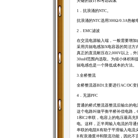
关键的设计和考虑因素
1．抗浪涌的NTC。
抗浪涌的NTC选用300Ω/0.3
2．EMC滤波
在交流电源输入端，一般需要增加
采用共轭电感加X电容器的简洁方
真正的直流耐压在2,000V以上
30mH范围内选取。为缩小体积
轭电感也是一个降低成本的方法。
3.全桥整流
全桥整流器BD1主要进行AC/DC变
4．无源PFC
普通的桥式整流器整流后输出的电
这个电路叫做平衡半桥补偿电路，C
1和C2串联，电容上的电压最高充
电。这样，正半周输入电流的导通角从原来
串联的电阻R有助于平滑输入电流尖
R有浪涌缓冲和限流功能，因此不